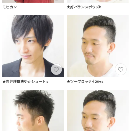
モヒカン
★好バランスボウズb
★向井理風爽やかショートｓ
★ツーブロック七三vs