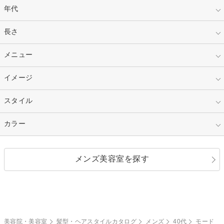
年代
指定なし
長さ
キッズ
10代
20代
指定なし
メニュー
ベリーショート
30代
40代
ショート
ミディアム
指定なし
イメージ
カット
50代～
セミロング
ロング
カラー
パーマ
指定なし
スタイル
ナチュラル
縮毛矯正
エクステ
キュート
フェミニン
指定なし
カラー
ストレート
ストレートパーマ
ヘアアレンジ
セクシー
エレガント
カール
グラデーション
指定なし
黒髪
メンズ美容室を探す
クール
ストリート
レイヤー
シャギー
ブラウン・ベージュ
イエロー・オレンジ
モード
外国人風
ボブ
マッシュ
レッド・ピンク
アッシュ・ブラウン
和服・着物
編み込み
サイドアップ
グラデーションカラー
美容院・美容室
髪型・ヘアスタイルカタログ
メンズ
40代
モード