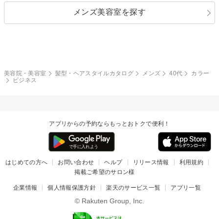
メンズ美容室を探す
クール
ストリート
レイヤー
シャギー
ブラウン・ベージュ
イエロー・オレンジ
モード
外国人風
ボブ
マッシュ
レッド・ピンク
アッシュ・ブラウン
和服・着物
編み込み
サイドアップ
グラデーションカラー
美容院・美容室
髪型・ヘアスタイルカタログ
メンズ
40代
カラー
ビジネス
ポニーテール
アップ
ツーブロック
モヒカン
アプリからの予約ならもっとおトクで便利！
ウルフ
ボウズ
ビジネス
はじめての方へ
お問い合わせ
ヘルプ
リリース情報
利用規約
掲載ご希望のサロン様
企業情報
個人情報保護方針
楽天のサービス一覧
アプリ一覧
© Rakuten Group, Inc.