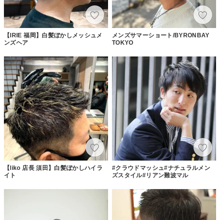
【IRIE 福岡】白髪ぼかしメッシュメ
メンズサマーショート/BYRONBAY
ンズヘア
TOKYO
【liko 店長 須田】白髪ぼかしハイラ
#クラウドマッシュ#ナチュラルメン
イト
ズスタイル#リアン難波マル