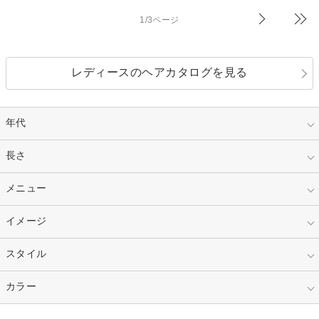
1/3ページ
レディースのヘアカタログを見る
年代
指定なし
長さ
キッズ
10代
20代
指定なし
メニュー
ベリーショート
30代
40代
ショート
ミディアム
指定なし
イメージ
カット
50代～
セミロング
ロング
カラー
パーマ
指定なし
スタイル
ナチュラル
縮毛矯正
エクステ
キュート
フェミニン
指定なし
カラー
ストレート
ストレートパーマ
ヘアアレンジ
セクシー
エレガント
カール
グラデーション
指定なし
黒髪