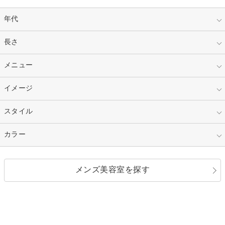
年代
指定なし
長さ
キッズ
10代
20代
指定なし
メニュー
ベリーショート
30代
40代
ショート
ミディアム
指定なし
イメージ
カット
50代～
セミロング
ロング
カラー
パーマ
指定なし
スタイル
ナチュラル
縮毛矯正
エクステ
キュート
フェミニン
指定なし
カラー
ストレート
ストレートパーマ
ヘアアレンジ
セクシー
エレガント
カール
グラデーション
指定なし
黒髪
メンズ美容室を探す
クール
ストリート
レイヤー
シャギー
ブラウン・ベージュ
イエロー・オレンジ
モード
外国人風
ボブ
マッシュ
レッド・ピンク
アッシュ・ブラウン
和服・着物
編み込み
サイドアップ
グラデーションカラー