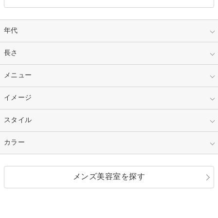
年代
指定なし
長さ
キッズ
10代
20代
指定なし
メニュー
ベリーショート
30代
40代
ショート
ミディアム
指定なし
イメージ
カット
50代～
セミロング
ロング
カラー
パーマ
指定なし
スタイル
ナチュラル
縮毛矯正
エクステ
キュート
フェミニン
指定なし
カラー
ストレート
ストレートパーマ
ヘアアレンジ
セクシー
エレガント
カール
グラデーション
指定なし
黒髪
メンズ美容室を探す
クール
ストリート
レイヤー
シャギー
ブラウン・ベージュ
イエロー・オレンジ
モード
外国人風
ボブ
マッシュ
レッド・ピンク
アッシュ・ブラウン