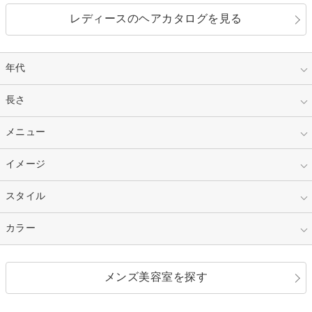
レディースのヘアカタログを見る
年代
指定なし
長さ
キッズ
10代
20代
指定なし
メニュー
ベリーショート
30代
40代
ショート
ミディアム
指定なし
イメージ
カット
50代～
セミロング
ロング
カラー
パーマ
指定なし
スタイル
ナチュラル
縮毛矯正
エクステ
キュート
フェミニン
指定なし
カラー
ストレート
ストレートパーマ
ヘアアレンジ
セクシー
エレガント
カール
グラデーション
指定なし
黒髪
メンズ美容室を探す
クール
ストリート
レイヤー
シャギー
ブラウン・ベージュ
イエロー・オレンジ