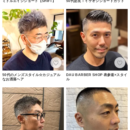
ミドルエイジショート【SHIFT】
50代必見！イケオジショートカット
50代のメンズスタイル☆カジュアル
DAU BARBER SHOP 表参道×スタイ
なお洒落ヘア
ル