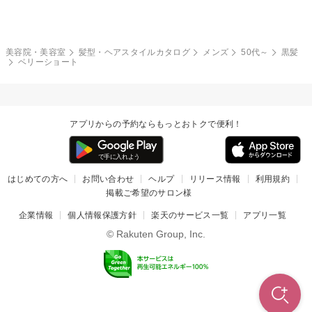
モード
外国人風
ボブ
マッシュ
レッド・ピンク
アッシュ・ブラウン
和服・着物
編み込み
サイドアップ
グラデーションカラー
美容院・美容室
髪型・ヘアスタイルカタログ
メンズ
50代～
黒髪
ベリーショート
ポニーテール
アップ
ツーブロック
モヒカン
アプリからの予約ならもっとおトクで便利！
ウルフ
ボウズ
ビジネス
はじめての方へ
お問い合わせ
ヘルプ
リリース情報
利用規約
掲載ご希望のサロン様
企業情報
個人情報保護方針
楽天のサービス一覧
アプリ一覧
© Rakuten Group, Inc.