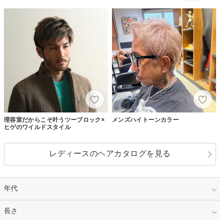
理容室だからこそ叶うツーブロック×
メンズハイトーンカラー
ヒゲのワイルドスタイル
レディースのヘアカタログを見る
年代
指定なし
長さ
キッズ