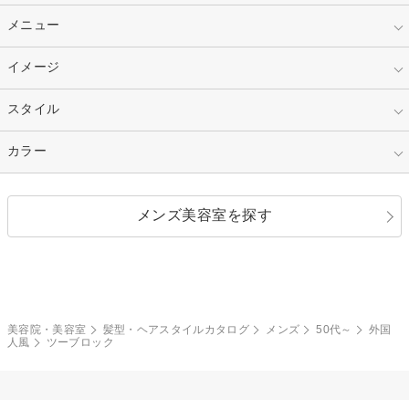
10代
20代
指定なし
メニュー
ベリーショート
30代
40代
ショート
ミディアム
指定なし
イメージ
カット
50代～
セミロング
ロング
カラー
パーマ
指定なし
スタイル
ナチュラル
縮毛矯正
エクステ
キュート
フェミニン
指定なし
カラー
ストレート
ストレートパーマ
ヘアアレンジ
セクシー
エレガント
カール
グラデーション
指定なし
黒髪
メンズ美容室を探す
クール
ストリート
レイヤー
シャギー
ブラウン・ベージュ
イエロー・オレンジ
モード
外国人風
ボブ
マッシュ
レッド・ピンク
アッシュ・ブラウン
和服・着物
編み込み
サイドアップ
グラデーションカラー
美容院・美容室
髪型・ヘアスタイルカタログ
メンズ
50代～
外国
人風
ツーブロック
ポニーテール
アップ
ツーブロック
モヒカン