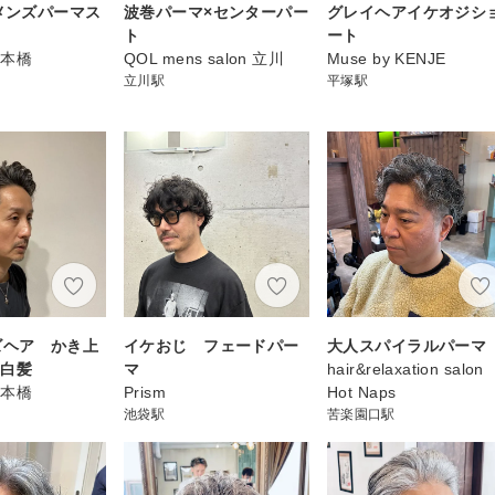
代メンズパーマス
波巻パーマ×センターパー
グレイヘアイケオジシ
ト
ート
日本橋
QOL mens salon 立川
Muse by KENJE
立川駅
平塚駅
ズヘア かき上
イケおじ フェードパー
大人スパイラルパーマ
 白髪
マ
hair&relaxation salon
日本橋
Prism
Hot Naps
池袋駅
苦楽園口駅