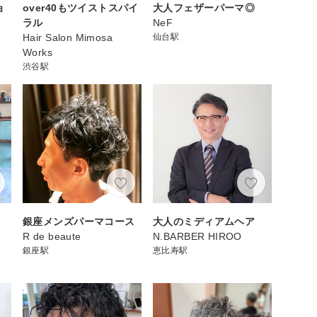
ョ
over40もツイストスパイ
大人フェザーパーマ◎
ラル
NeF
Hair Salon Mimosa
仙台駅
Works
渋谷駅
銀座メンズパーマコース
大人のミディアムヘア
R de beaute
N.BARBER HIROO
銀座駅
恵比寿駅