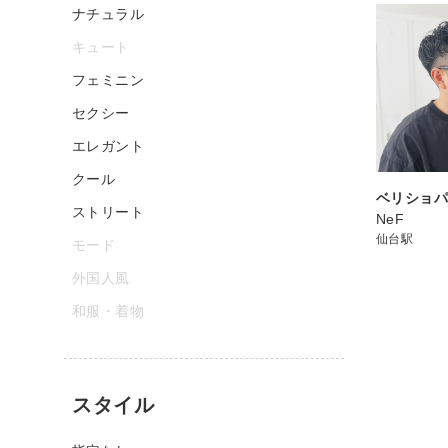
ナチュラル
キュート
フェミニン
セクシー
エレガント
クール
ベリショ
ストリート
NeF
仙台駅
モード
外国人風
和服・着物
スタイル