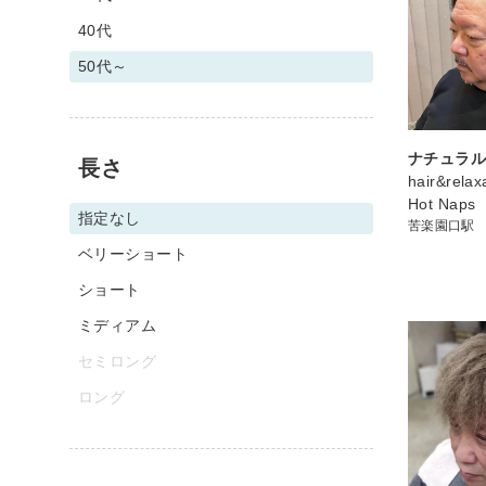
40代
50代～
ナチュラ
長さ
hair&relax
Hot Naps
指定なし
苦楽園口駅
ベリーショート
ショート
ミディアム
セミロング
ロング