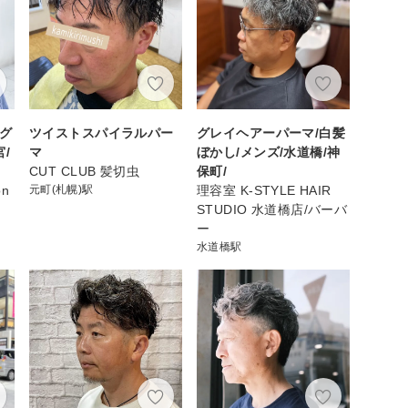
ング
ツイストスパイラルパー
グレイヘアーパーマ/白髪
/
マ
ぼかし/メンズ/水道橋/神
CUT CLUB 髪切虫
保町/
on
元町(札幌)駅
理容室 K-STYLE HAIR
STUDIO 水道橋店/バーバ
ー
水道橋駅