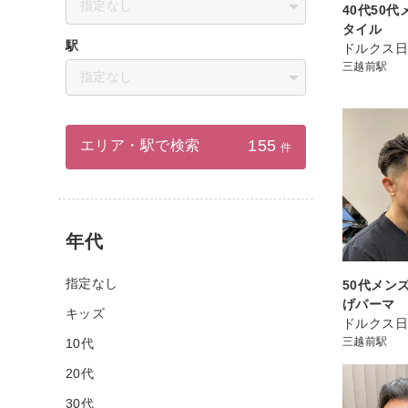
指定なし
40代50
タイル
駅
ドルクス
三越前駅
指定なし
155
エリア・駅で検索
件
年代
指定なし
50代メン
げパーマ
キッズ
ドルクス
三越前駅
10代
20代
30代