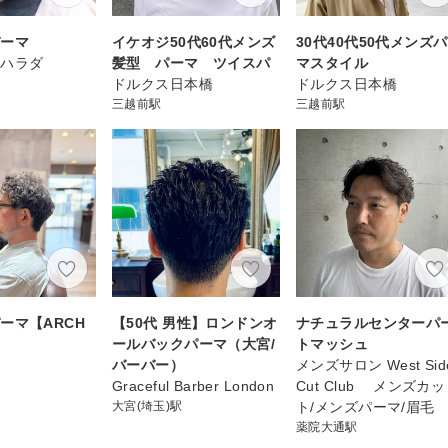
パーマ
イケオジ50代60代メンズ
30代40代50代メンズ
ンハラダ
髪型 パーマ ツイスパ
マスタイル
ドルクス日本橋
ドルクス日本橋
三越前駅
三越前駅
ーマ【ARCH
【50代 男性】ロンドンオ
ナチュラルセンターパ
ールバックパーマ（大宮/
トマッシュ
バーバー）
メンズサロン West Sid
Graceful Barber London
Cut Club メンズカッ
大宮(埼玉)駅
ト/メンズパーマ/眉毛
薬院大通駅