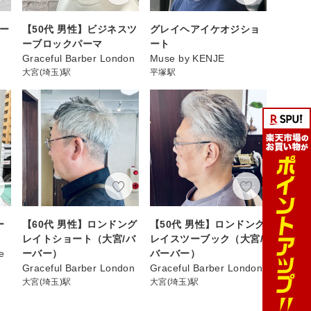
パー
【50代 男性】ビジネスツ
グレイヘアイケオジショ
ーブロックパーマ
ート
Graceful Barber London
Muse by KENJE
大宮(埼玉)駅
平塚駅
ー
【60代 男性】ロンドング
【50代 男性】ロンドング
レイトショート（大宮/バ
レイスツーブック（大宮/
e
ーバー）
バーバー）
Graceful Barber London
Graceful Barber London
大宮(埼玉)駅
大宮(埼玉)駅