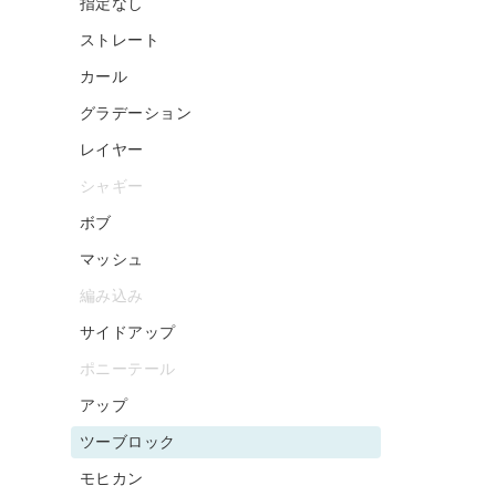
指定なし
ストレート
カール
グラデーション
レイヤー
シャギー
ボブ
マッシュ
編み込み
サイドアップ
ポニーテール
アップ
ツーブロック
モヒカン