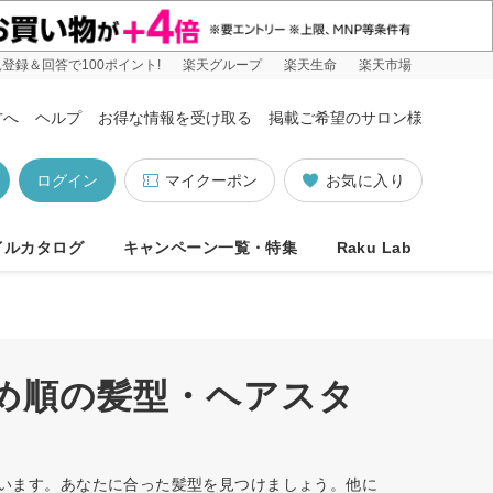
登録＆回答で100ポイント!
楽天グループ
楽天生命
楽天市場
方へ
ヘルプ
お得な情報を受け取る
掲載ご希望のサロン様
ログイン
マイクーポン
お気に入り
イルカタログ
キャンペーン一覧・特集
Raku Lab
すめ順の髪型・ヘアスタ
しています。あなたに合った髪型を見つけましょう。他に