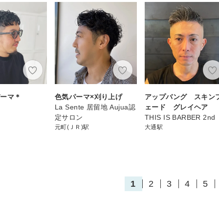
パーマ＊
色気パーマ×刈り上げ
アップバング スキン
La Sente 居留地 Aujua認
ェード グレイヘア
定サロン
THIS IS BARBER 2nd
元町(ＪＲ)駅
大通駅
1
2
3
4
5