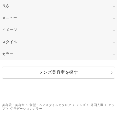
指定なし
長さ
キッズ
10代
20代
指定なし
メニュー
ベリーショート
30代
40代
ショート
ミディアム
指定なし
イメージ
カット
50代～
セミロング
ロング
カラー
パーマ
指定なし
スタイル
ナチュラル
縮毛矯正
エクステ
キュート
フェミニン
指定なし
カラー
ストレート
ストレートパーマ
ヘアアレンジ
セクシー
エレガント
カール
グラデーション
指定なし
黒髪
メンズ美容室を探す
クール
ストリート
レイヤー
シャギー
ブラウン・ベージュ
イエロー・オレンジ
モード
外国人風
ボブ
マッシュ
レッド・ピンク
アッシュ・ブラウン
和服・着物
編み込み
サイドアップ
グラデーションカラー
美容院・美容室
髪型・ヘアスタイルカタログ
メンズ
外国人風
アッ
プ
グラデーションカラー
ポニーテール
アップ