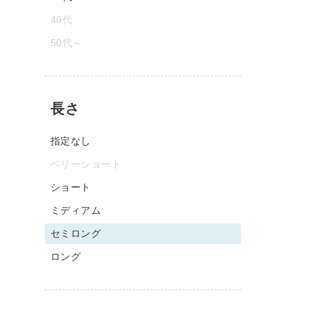
40代
50代～
長さ
指定なし
ベリーショート
ショート
ミディアム
セミロング
ロング