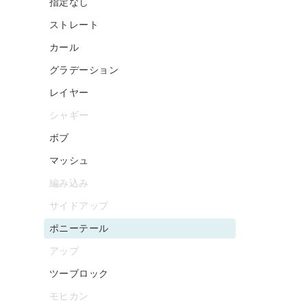
指定なし
ストレート
カール
グラデーション
レイヤー
シャギー
ボブ
マッシュ
編み込み
サイドアップ
ポニーテール
アップ
ツーブロック
モヒカン