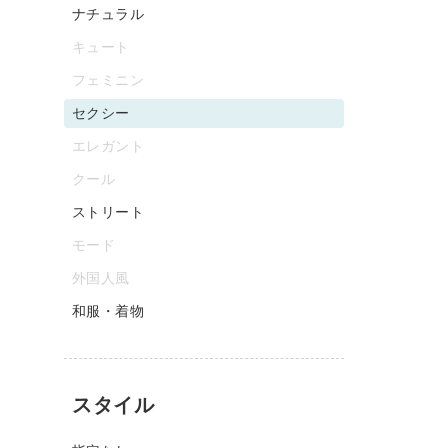
ナチュラル
キュート
フェミニン
セクシー
エレガント
クール
ストリート
モード
外国人風
和服・着物
スタイル