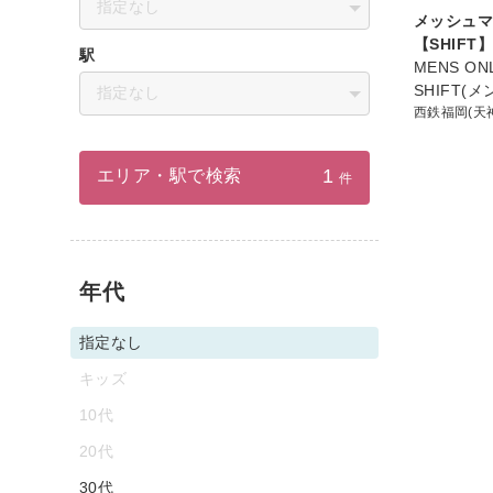
指定なし
メッシュ
【SHIFT】
駅
MENS ON
SHIFT(
指定なし
西鉄福岡(天
1
エリア・駅で検索
件
年代
指定なし
キッズ
10代
20代
30代