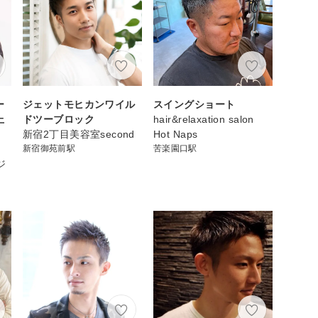
ー
ジェットモヒカンワイル
スイングショート
上
ドツーブロック
hair&relaxation salon
新宿2丁目美容室second
Hot Naps
新宿御苑前駅
苦楽園口駅
ジ