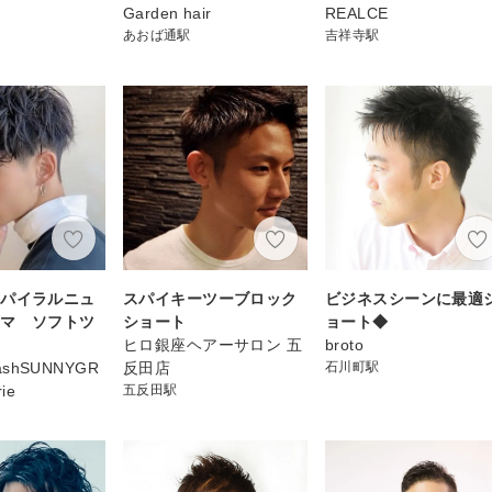
Garden hair
REALCE
あおば通駅
吉祥寺駅
スパイラルニュ
スパイキーツーブロック
ビジネスシーンに最適
ーマ ソフトツ
ショート
ョート◆
ク
ヒロ銀座ヘアーサロン 五
broto
lashSUNNYGR
反田店
石川町駅
ie
五反田駅