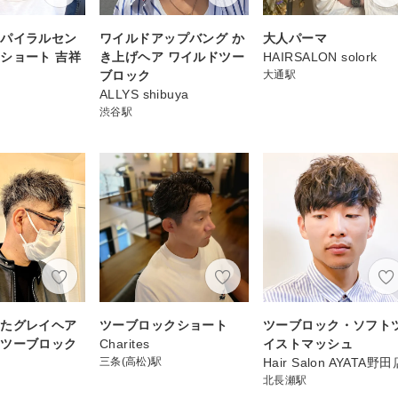
スパイラルセン
ワイルドアップバング か
大人パーマ
ショート 吉祥
き上げヘア ワイルドツー
HAIRSALON solork
ブロック
大通駅
ALLYS shibuya
渋谷駅
したグレイヘア
ツーブロックショート
ツーブロック・ソフト
★ツーブロック
Charites
イストマッシュ
三条(高松)駅
Hair Salon AYATA野田
北長瀬駅