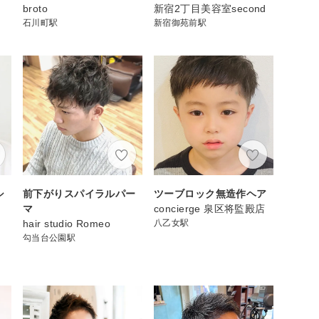
broto
新宿2丁目美容室second
石川町駅
新宿御苑前駅
シ
前下がりスパイラルパー
ツーブロック無造作ヘア
マ
concierge 泉区将監殿店
hair studio Romeo
八乙女駅
勾当台公園駅