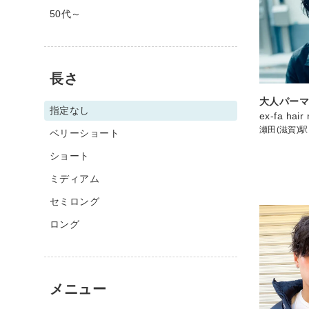
50代～
長さ
大人パー
指定なし
ex-fa hair 
瀬田(滋賀)駅
ベリーショート
ショート
ミディアム
セミロング
ロング
メニュー