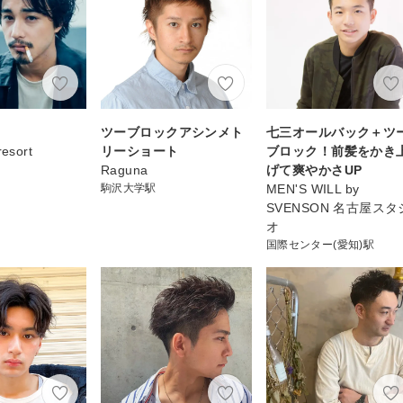
マ
ツーブロックアシンメト
七三オールバック＋ツ
resort
リーショート
ブロック！前髪をかき
Raguna
げて爽やかさUP
駒沢大学駅
MEN'S WILL by
SVENSON 名古屋スタ
オ
国際センター(愛知)駅