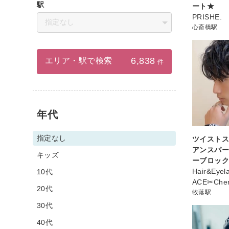
駅
ート★
PRISHE.
指定なし
心斎橋駅
6,838
エリア・駅で検索
件
年代
指定なし
ツイスト
アンスパ
キッズ
ーブロッ
Hair&Eye
10代
ACE✂︎Cher
20代
牧落駅
30代
40代