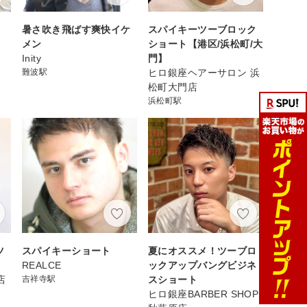
暑さ吹き飛ばす爽快イケ
スパイキーツーブロック
メン
ショート【港区/浜松町/大
Inity
門】
難波駅
ヒロ銀座ヘアーサロン 浜
松町大門店
浜松町駅
ツ
スパイキーショート
夏にオススメ！ツーブロ
REALCE
ックアップバングビジネ
店
吉祥寺駅
スショート
ヒロ銀座BARBER SHOP