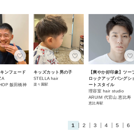
スキンフェード
キッズカット男の子
【爽やか好印象】ツー
ZA
STELLA hair
ロックアップバングシ
SHOP 飯田橋神
楽々園駅
ートスタイル
理容室 hair studio
ARUIM 代官山.恵比寿
恵比寿駅
1
2
3
4
5
6