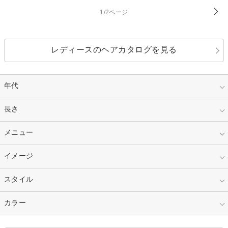
1/2ページ
レディースのヘアカタログを見る
年代
指定なし
長さ
キッズ
10代
20代
指定なし
メニュー
ベリーショート
30代
40代
ショート
ミディアム
指定なし
イメージ
カット
50代～
セミロング
ロング
カラー
パーマ
指定なし
スタイル
ナチュラル
縮毛矯正
エクステ
キュート
フェミニン
指定なし
カラー
ストレート
ストレートパーマ
ヘアアレンジ
セクシー
エレガント
カール
グラデーション
指定なし
黒髪