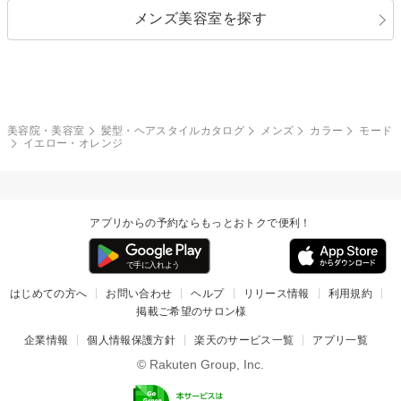
メンズ美容室を探す
クール
ストリート
レイヤー
シャギー
ブラウン・ベージュ
イエロー・オレンジ
モード
外国人風
ボブ
マッシュ
レッド・ピンク
アッシュ・ブラウン
和服・着物
編み込み
サイドアップ
グラデーションカラー
美容院・美容室
髪型・ヘアスタイルカタログ
メンズ
カラー
モード
イエロー・オレンジ
ポニーテール
アップ
ツーブロック
モヒカン
アプリからの予約ならもっとおトクで便利！
ウルフ
ボウズ
ビジネス
はじめての方へ
お問い合わせ
ヘルプ
リリース情報
利用規約
掲載ご希望のサロン様
企業情報
個人情報保護方針
楽天のサービス一覧
アプリ一覧
© Rakuten Group, Inc.