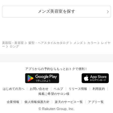
ストレートパーマ
ヘアアレンジ
セクシー
エレガント
カール
グラデーション
指定なし
黒髪
メンズ美容室を探す
クール
ストリート
レイヤー
シャギー
ブラウン・ベージュ
イエロー・オレンジ
モード
外国人風
ボブ
マッシュ
レッド・ピンク
アッシュ・ブラウン
和服・着物
編み込み
サイドアップ
グラデーションカラー
美容院・美容室
髪型・ヘアスタイルカタログ
メンズ
カラー
レイヤ
ー
ロング
ポニーテール
アップ
ツーブロック
モヒカン
アプリからの予約ならもっとおトクで便利！
ウルフ
ボウズ
ビジネス
はじめての方へ
お問い合わせ
ヘルプ
リリース情報
利用規約
掲載ご希望のサロン様
企業情報
個人情報保護方針
楽天のサービス一覧
アプリ一覧
© Rakuten Group, Inc.