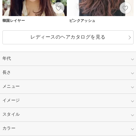
韓国レイヤー
ピンクアッシュ
レディースのヘアカタログを見る
年代
指定なし
長さ
キッズ
10代
20代
指定なし
メニュー
ベリーショート
30代
40代
ショート
ミディアム
指定なし
イメージ
カット
50代～
セミロング
ロング
カラー
パーマ
指定なし
スタイル
ナチュラル
縮毛矯正
エクステ
キュート
フェミニン
指定なし
カラー
ストレート