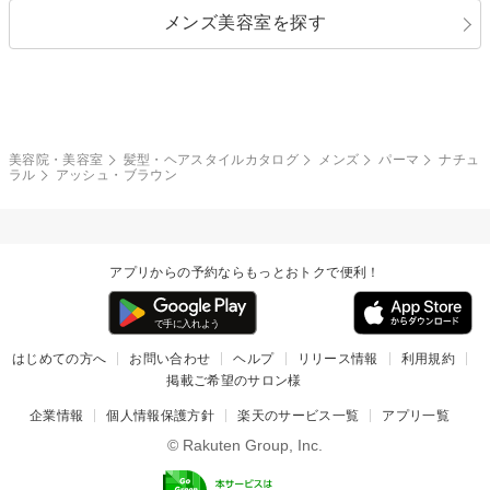
メンズ美容室を探す
クール
ストリート
レイヤー
シャギー
ブラウン・ベージュ
イエロー・オレンジ
モード
外国人風
ボブ
マッシュ
レッド・ピンク
アッシュ・ブラウン
和服・着物
編み込み
サイドアップ
グラデーションカラー
美容院・美容室
髪型・ヘアスタイルカタログ
メンズ
パーマ
ナチュ
ラル
アッシュ・ブラウン
ポニーテール
アップ
ツーブロック
モヒカン
アプリからの予約ならもっとおトクで便利！
ウルフ
ボウズ
ビジネス
はじめての方へ
お問い合わせ
ヘルプ
リリース情報
利用規約
掲載ご希望のサロン様
企業情報
個人情報保護方針
楽天のサービス一覧
アプリ一覧
© Rakuten Group, Inc.