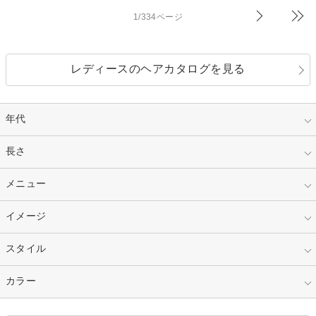
1/334ページ
レディースのヘアカタログを見る
年代
指定なし
長さ
キッズ
10代
20代
指定なし
メニュー
ベリーショート
30代
40代
ショート
ミディアム
指定なし
イメージ
カット
50代～
セミロング
ロング
カラー
パーマ
指定なし
スタイル
ナチュラル
縮毛矯正
エクステ
キュート
フェミニン
指定なし
カラー
ストレート
ストレートパーマ
ヘアアレンジ
セクシー
エレガント
カール
グラデーション
指定なし
黒髪