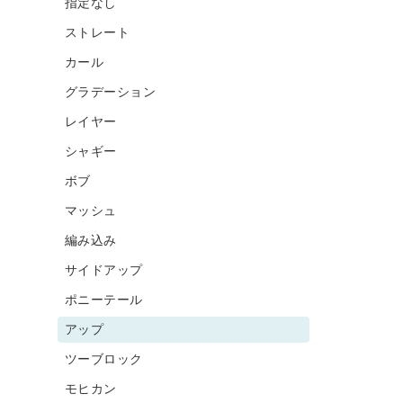
指定なし
ストレート
カール
グラデーション
レイヤー
シャギー
ボブ
マッシュ
編み込み
サイドアップ
ポニーテール
アップ
ツーブロック
モヒカン