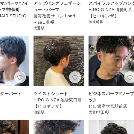
マ/パーマ/ツイ
アップバングフェザーシ
スパイラルアップバン
ーマ/神保町
ョートパーマ
HIRO GINZA 御徒町店
HAIR STUDIO
髪質改善サロン Lond
【ヒロギンザ】
RiseL 札幌
御徒町駅
大通駅
ンターパート
ツイストショート
ビジネスパーマ×ツー
HIRO GINZA 池袋東口店
ック
【ヒロギンザ】
ヒロ銀座大宮駅前店
池袋駅
大宮(埼玉)駅