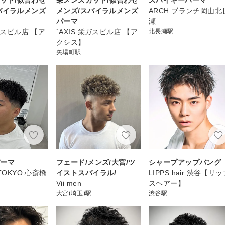
パイラルメンズ
メンズ/スパイラルメンズ
ARCH ブランチ岡山北
パーマ
瀬
栄ガスビル店 【ア
`AXIS 栄ガスビル店 【ア
北長瀬駅
クシス】
矢場町駅
パーマ
フェード/メンズ/大宮/ツ
シャープアップバング
 TOKYO 心斎橋
イストスパイラル/
LIPPS hair 渋谷【リ
Vii men
スヘアー】
大宮(埼玉)駅
渋谷駅