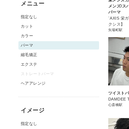
メニュー
メンズ/ス
パーマ
指定なし
`AXIS 
クシス】
カット
矢場町駅
カラー
パーマ
縮毛矯正
エクステ
ストレートパーマ
ヘアアレンジ
ツイスト
DAMDEE
心斎橋駅
イメージ
指定なし