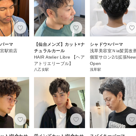
ルパーマ
【仙台メンズ】カット×ナ
シャドウ×パーマ
大宮駅前店
チュラルカール
浅草美容室Ｎia髪質改
HAIR Atelier Libre 【ヘア
個室サロン2/1拡張New
アトリエリーブル】
Open
八乙女駅
浅草駅
ット/似合わせ
栄メンズカット/似合わせ
スパイキーパーマ