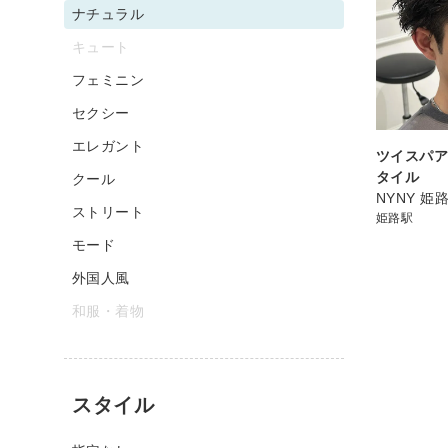
ナチュラル
キュート
フェミニン
セクシー
エレガント
ツイスパ
タイル
クール
NYNY 姫
ストリート
姫路駅
モード
外国人風
和服・着物
スタイル