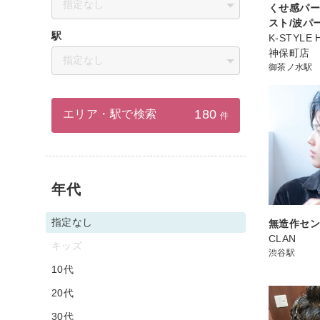
指定なし
くせ感パー
スト/波パ
駅
K-STYLE 
神保町店
指定なし
御茶ノ水駅
180
エリア・駅で検索
件
年代
指定なし
無造作セ
CLAN
キッズ
渋谷駅
10代
20代
30代