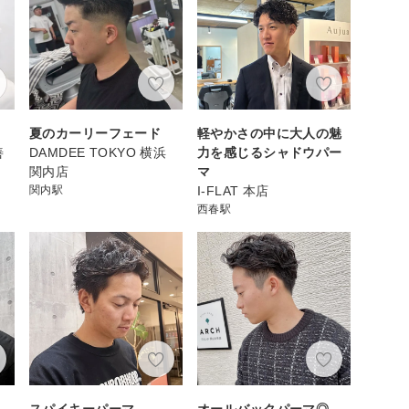
夏のカーリーフェード
軽やかさの中に大人の魅
善
DAMDEE TOKYO 横浜
力を感じるシャドウパー
関内店
マ
関内駅
I-FLAT 本店
西春駅
スパイキーパーマ
オールバックパーマ◎