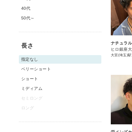
40代
50代～
ナチュラ
長さ
ヒロ銀座
大宮(埼玉)駅
指定なし
ベリーショート
ショート
ミディアム
セミロング
ロング
栄メンズカ