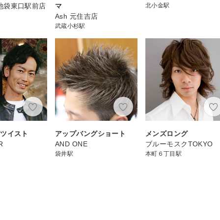
ia 池袋東口駅前店
マ
北小金駅
Ash 元住吉店
武蔵小杉駅
スツイスト
アップバングショート
メンズロング
R
AND ONE
ブルーモスクTOKYO
袋井駅
本町６丁目駅