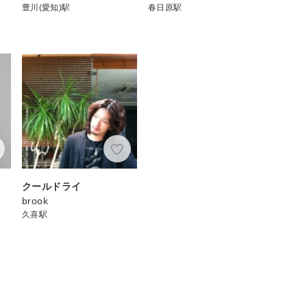
豊川(愛知)駅
春日原駅
クールドライ
brook
久喜駅