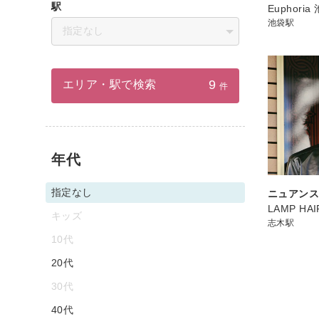
駅
Euphor
池袋駅
指定なし
9
エリア・駅で検索
件
年代
指定なし
ニュアン
LAMP HAI
キッズ
志木駅
10代
20代
30代
40代