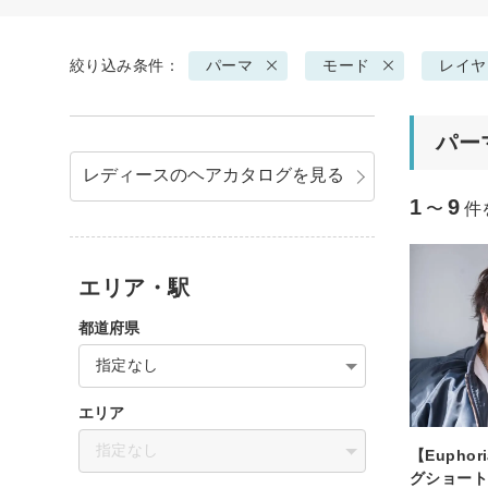
絞り込み条件：
パーマ
モード
レイヤ
パー
レディースのヘアカタログを見る
1
9
〜
件
エリア・駅
都道府県
指定なし
エリア
指定なし
【Eupho
グショー