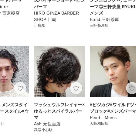
ョートパーマ
スパイキーショート×ピン
メンズロング×ウェー
ture
パーマ
ーマ◎三軒茶屋 RYUKI
rer 西京極店
HIRO GINZA BARBER
メンズ
SHOP 川崎
Bond 三軒茶屋
川崎駅
三軒茶屋駅
 メンズスタイ
マッシュウルフレイヤー×
#ビジカジ#ワイルドツ
ースタイル×ウ
ゆるっとスパイラルパー
ブロック#メンズパー
マ
マ
Pinot Men's
RU
Ash 元住吉店
大阪梅田駅
武蔵小杉駅