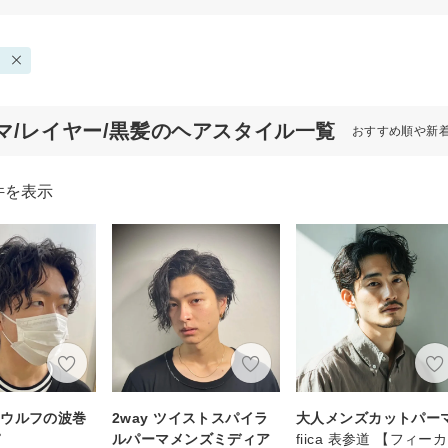
マ/レイヤー/黒髪のヘアスタイル一覧
おすすめ順や新
件を表示
ムウルフの波巻
2way ツイストスパイラ
大人メンズカットパー
パ
ルパーマメンズミディア
fiica 表参道 【フィー