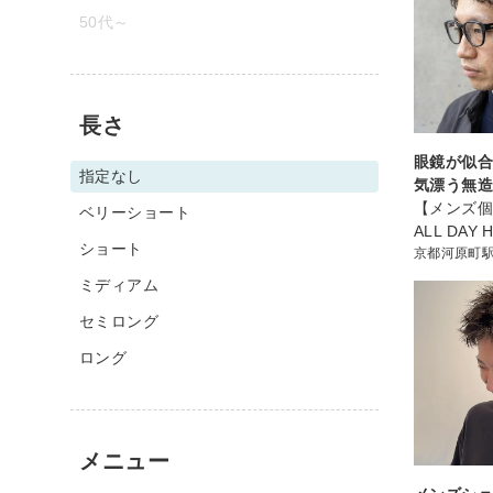
50代～
長さ
眼鏡が似
指定なし
気漂う無造
【メンズ
ベリーショート
ALL DAY 
ショート
京都河原町
ミディアム
セミロング
ロング
メニュー