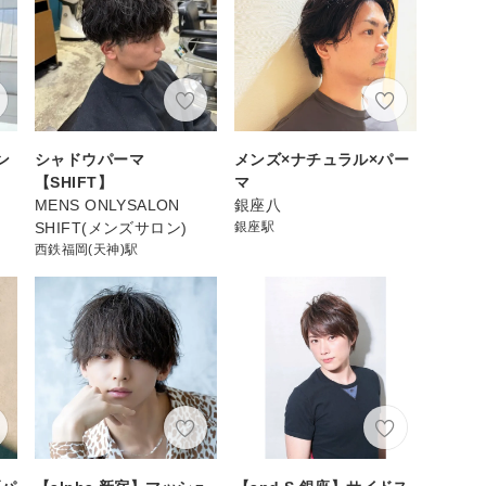
ン
シャドウパーマ
メンズ×ナチュラル×パー
【SHIFT】
マ
MENS ONLYSALON
銀座八
SHIFT(メンズサロン)
銀座駅
西鉄福岡(天神)駅