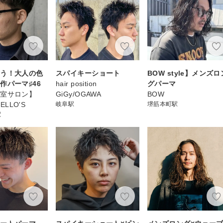
合う！大人の色
スパイキーショート
BOW style】メンズロ
作パーマ♯46
hair position
グパーマ
個室サロン】
GiGy/OGAWA
BOW
HELLO'S
岐阜駅
堺筋本町駅
駅