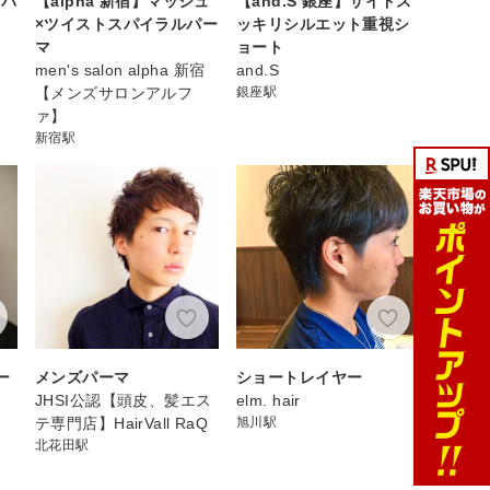
ブパ
【alpha 新宿】マッシュ
【and.S 銀座】サイドス
×ツイストスパイラルパー
ッキリシルエット重視シ
マ
ョート
men's salon alpha 新宿
and.S
【メンズサロンアルフ
銀座駅
ァ】
新宿駅
ー
メンズパーマ
ショートレイヤー
マ
JHSI公認【頭皮、髪エス
elm. hair
テ専門店】HairVall RaQ
旭川駅
北花田駅