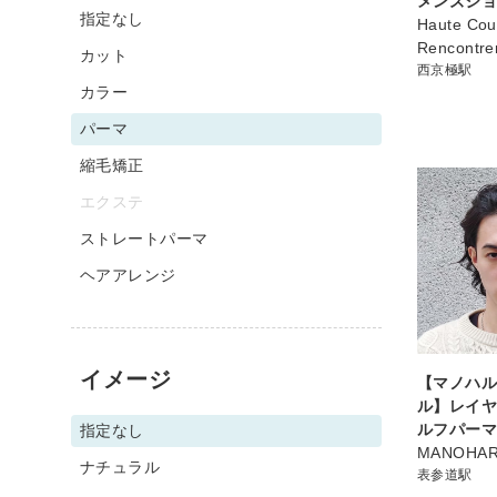
メンズシ
指定なし
Haute Cou
Rencont
カット
西京極駅
カラー
パーマ
縮毛矯正
エクステ
ストレートパーマ
ヘアアレンジ
イメージ
【マノハル
ル】レイヤ
ルフパー
指定なし
MANOHA
ナチュラル
表参道駅