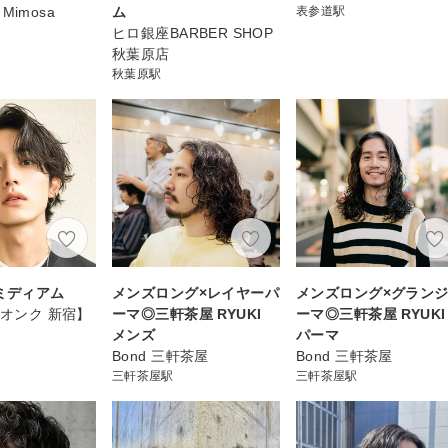
n Mimosa
ム
表参道駅
ヒロ銀座BARBER SHOP
秋葉原店
秋葉原駅
×ミディアム
メンズロング×レイヤーパ
メンズロング×グラン
【オンク 新宿】
ーマ◎三軒茶屋 RYUKI
ーマ◎三軒茶屋 RYUKI
メンズ
パーマ
Bond 三軒茶屋
Bond 三軒茶屋
三軒茶屋駅
三軒茶屋駅