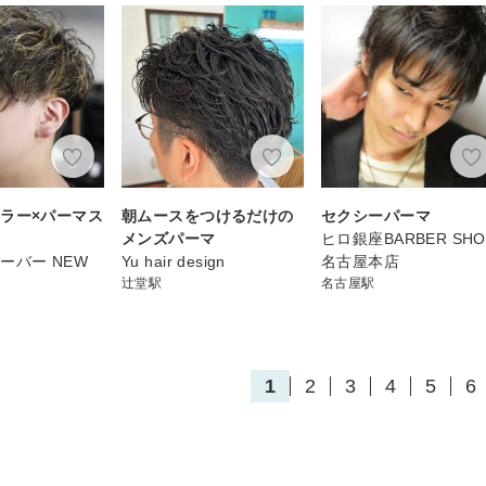
ラー×パーマス
朝ムースをつけるだけの
セクシーパーマ
メンズパーマ
ヒロ銀座BARBER SHO
ーバー NEW
Yu hair design
名古屋本店
辻堂駅
名古屋駅
1
2
3
4
5
6