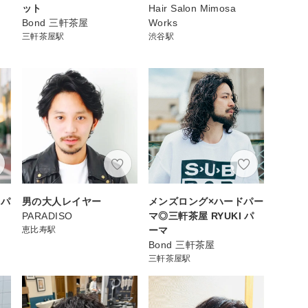
ット
Hair Salon Mimosa
Bond 三軒茶屋
Works
三軒茶屋駅
渋谷駅
ジパ
男の大人レイヤー
メンズロング×ハードパー
PARADISO
マ◎三軒茶屋 RYUKI パ
恵比寿駅
ーマ
Bond 三軒茶屋
三軒茶屋駅