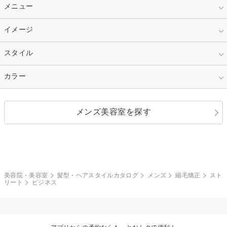
10代
20代
指定なし
メニュー
ベリーショート
30代
40代
ショート
ミディアム
指定なし
イメージ
カット
50代～
セミロング
ロング
カラー
パーマ
指定なし
スタイル
ナチュラル
縮毛矯正
エクステ
キュート
フェミニン
指定なし
カラー
ストレート
ストレートパーマ
ヘアアレンジ
セクシー
エレガント
カール
グラデーション
指定なし
黒髪
メンズ美容室を探す
クール
ストリート
レイヤー
シャギー
ブラウン・ベージュ
イエロー・オレンジ
モード
外国人風
ボブ
マッシュ
レッド・ピンク
アッシュ・ブラウン
和服・着物
編み込み
サイドアップ
グラデーションカラー
美容院・美容室
髪型・ヘアスタイルカタログ
メンズ
縮毛矯正
スト
リート
ビジネス
ポニーテール
アップ
ツーブロック
モヒカン