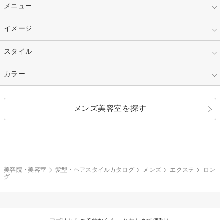
10代
20代
指定なし
メニュー
ベリーショート
30代
40代
ショート
ミディアム
指定なし
イメージ
カット
50代～
セミロング
ロング
カラー
パーマ
指定なし
スタイル
ナチュラル
縮毛矯正
エクステ
キュート
フェミニン
指定なし
カラー
ストレート
ストレートパーマ
ヘアアレンジ
セクシー
エレガント
カール
グラデーション
指定なし
黒髪
メンズ美容室を探す
クール
ストリート
レイヤー
シャギー
ブラウン・ベージュ
イエロー・オレンジ
モード
外国人風
ボブ
マッシュ
レッド・ピンク
アッシュ・ブラウン
和服・着物
編み込み
サイドアップ
グラデーションカラー
美容院・美容室
髪型・ヘアスタイルカタログ
メンズ
エクステ
ロン
グ
ポニーテール
アップ
ツーブロック
モヒカン