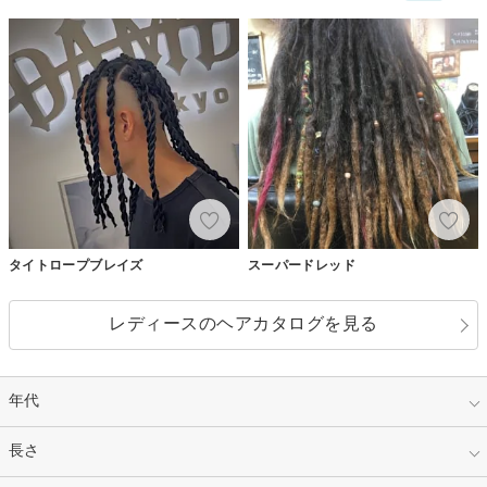
タイトロープブレイズ
スーパードレッド
レディースのヘアカタログを見る
年代
指定なし
長さ
キッズ