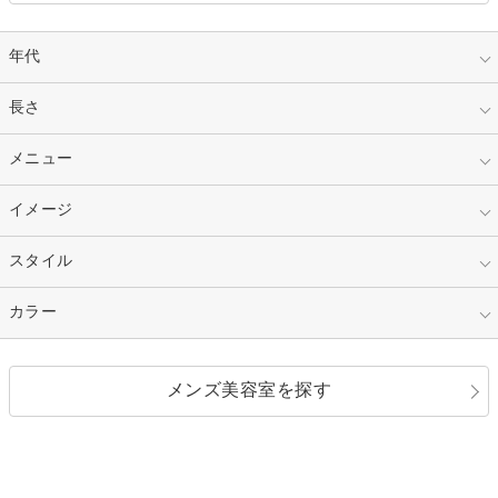
年代
指定なし
長さ
キッズ
10代
20代
指定なし
メニュー
ベリーショート
30代
40代
ショート
ミディアム
指定なし
イメージ
カット
50代～
セミロング
ロング
カラー
パーマ
指定なし
スタイル
ナチュラル
縮毛矯正
エクステ
キュート
フェミニン
指定なし
カラー
ストレート
ストレートパーマ
ヘアアレンジ
セクシー
エレガント
カール
グラデーション
指定なし
黒髪
メンズ美容室を探す
クール
ストリート
レイヤー
シャギー
ブラウン・ベージュ
イエロー・オレンジ
モード
外国人風
ボブ
マッシュ
レッド・ピンク
アッシュ・ブラウン
和服・着物