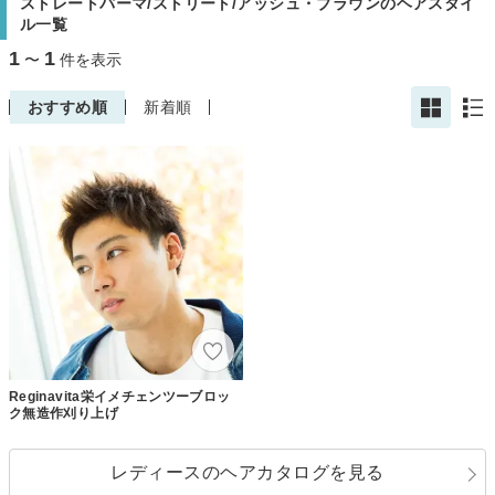
ストレートパーマ/ストリート/アッシュ・ブラウンのヘアスタイ
ル一覧
1
1
〜
件を表示
おすすめ順
新着順
Reginavita栄イメチェンツーブロッ
ク無造作刈り上げ
レディースのヘアカタログを見る