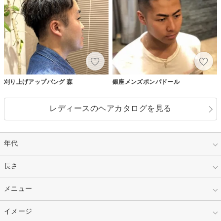
刈り上げアップバング 森
銀座メンズポンパドール
レディースのヘアカタログを見る
年代
指定なし
長さ
キッズ
10代
20代
指定なし
メニュー
ベリーショート
30代
40代
ショート
ミディアム
指定なし
イメージ
カット