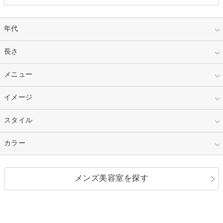
年代
指定なし
長さ
キッズ
10代
20代
指定なし
メニュー
ベリーショート
30代
40代
ショート
ミディアム
指定なし
イメージ
カット
50代～
セミロング
ロング
カラー
パーマ
指定なし
スタイル
ナチュラル
縮毛矯正
エクステ
キュート
フェミニン
指定なし
カラー
ストレート
ストレートパーマ
ヘアアレンジ
セクシー
エレガント
カール
グラデーション
指定なし
黒髪
メンズ美容室を探す
クール
ストリート
レイヤー
シャギー
ブラウン・ベージュ
イエロー・オレンジ
モード
外国人風
ボブ
マッシュ
レッド・ピンク
アッシュ・ブラウン