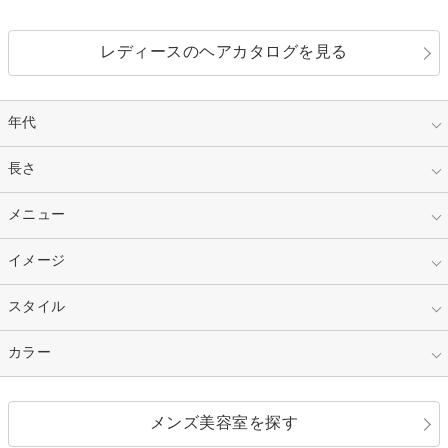
レディースのヘアカタログを見る
年代
指定なし
長さ
キッズ
10代
20代
指定なし
メニュー
ベリーショート
30代
40代
ショート
ミディアム
指定なし
イメージ
カット
50代～
セミロング
ロング
カラー
パーマ
指定なし
スタイル
ナチュラル
縮毛矯正
エクステ
キュート
フェミニン
指定なし
カラー
ストレート
ストレートパーマ
ヘアアレンジ
セクシー
エレガント
カール
グラデーション
指定なし
黒髪
メンズ美容室を探す
クール
ストリート
レイヤー
シャギー
ブラウン・ベージュ
イエロー・オレンジ