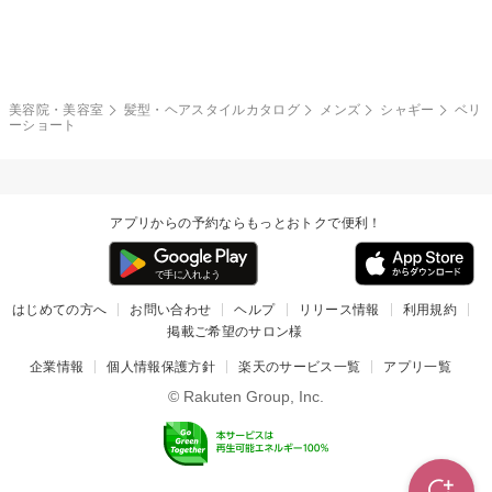
モード
外国人風
ボブ
マッシュ
レッド・ピンク
アッシュ・ブラウン
和服・着物
編み込み
サイドアップ
グラデーションカラー
美容院・美容室
髪型・ヘアスタイルカタログ
メンズ
シャギー
ベリ
ーショート
ポニーテール
アップ
ツーブロック
モヒカン
アプリからの予約ならもっとおトクで便利！
ウルフ
ボウズ
ビジネス
はじめての方へ
お問い合わせ
ヘルプ
リリース情報
利用規約
掲載ご希望のサロン様
企業情報
個人情報保護方針
楽天のサービス一覧
アプリ一覧
© Rakuten Group, Inc.