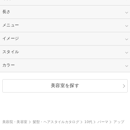
指定なし
長さ
キッズ
10代
20代
指定なし
メニュー
ベリーショート
30代
40代
ショート
ミディアム
指定なし
イメージ
カット
50代～
セミロング
ロング
カラー
パーマ
指定なし
スタイル
ナチュラル
縮毛矯正
エクステ
キュート
フェミニン
指定なし
カラー
ストレート
ストレートパーマ
ヘアアレンジ
セクシー
エレガント
カール
グラデーション
指定なし
黒髪
美容室を探す
クール
ストリート
レイヤー
シャギー
ブラウン・ベージュ
イエロー・オレンジ
モード
外国人風
ボブ
マッシュ
レッド・ピンク
アッシュ・ブラウン
和服・着物
編み込み
サイドアップ
グラデーションカラー
美容院・美容室
髪型・ヘアスタイルカタログ
10代
パーマ
アップ
ポニーテール
アップ