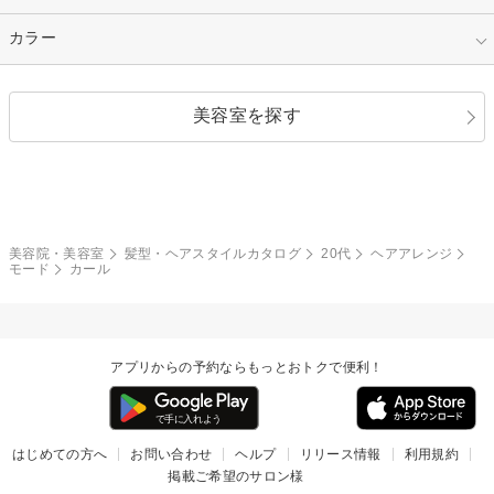
縮毛矯正
エクステ
キュート
フェミニン
指定なし
カラー
ストレート
ストレートパーマ
ヘアアレンジ
セクシー
エレガント
カール
グラデーション
指定なし
黒髪
美容室を探す
クール
ストリート
レイヤー
シャギー
ブラウン・ベージュ
イエロー・オレンジ
モード
外国人風
ボブ
マッシュ
レッド・ピンク
アッシュ・ブラウン
和服・着物
編み込み
サイドアップ
グラデーションカラー
美容院・美容室
髪型・ヘアスタイルカタログ
20代
ヘアアレンジ
モード
カール
ポニーテール
アップ
ツーブロック
モヒカン
アプリからの予約ならもっとおトクで便利！
ウルフ
ボウズ
ビジネス
はじめての方へ
お問い合わせ
ヘルプ
リリース情報
利用規約
掲載ご希望のサロン様