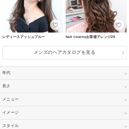
レディースアッシュブルー
hair coucouお客様アレンジ26
メンズのヘアカタログを見る
年代
指定なし
長さ
キッズ
10代
20代
指定なし
メニュー
ベリーショート
30代
40代
ショート
ミディアム
指定なし
イメージ
カット
50代～
セミロング
ロング
カラー
パーマ
指定なし
スタイル
ナチュラル