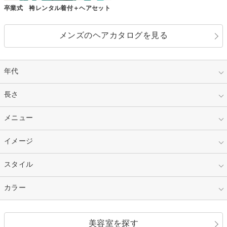
卒業式 袴レンタル着付＋ヘアセット
メンズのヘアカタログを見る
年代
指定なし
長さ
キッズ
10代
20代
指定なし
メニュー
ベリーショート
30代
40代
ショート
ミディアム
指定なし
イメージ
カット
50代～
セミロング
ロング
カラー
パーマ
指定なし
スタイル
ナチュラル
縮毛矯正
エクステ
キュート
フェミニン
指定なし
カラー
ストレート
ストレートパーマ
ヘアアレンジ
セクシー
エレガント
カール
グラデーション
指定なし
黒髪
美容室を探す