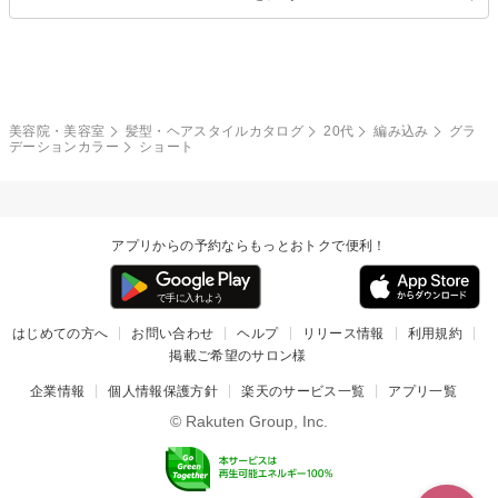
クール
ストリート
レイヤー
シャギー
ブラウン・ベージュ
イエロー・オレンジ
モード
外国人風
ボブ
マッシュ
レッド・ピンク
アッシュ・ブラウン
和服・着物
編み込み
サイドアップ
グラデーションカラー
美容院・美容室
髪型・ヘアスタイルカタログ
20代
編み込み
グラ
デーションカラー
ショート
ポニーテール
アップ
ツーブロック
モヒカン
アプリからの予約ならもっとおトクで便利！
ウルフ
ボウズ
ビジネス
はじめての方へ
お問い合わせ
ヘルプ
リリース情報
利用規約
掲載ご希望のサロン様
企業情報
個人情報保護方針
楽天のサービス一覧
アプリ一覧
© Rakuten Group, Inc.