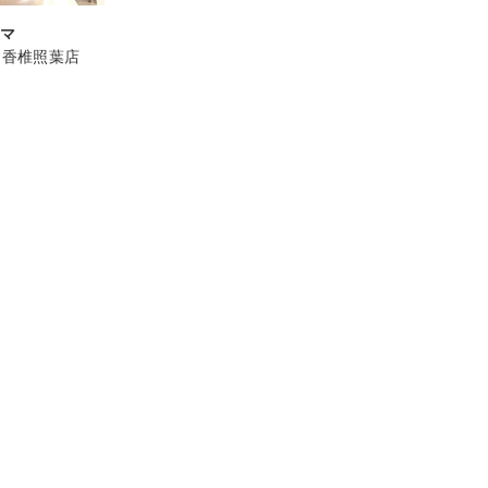
ーマ
air 香椎照葉店