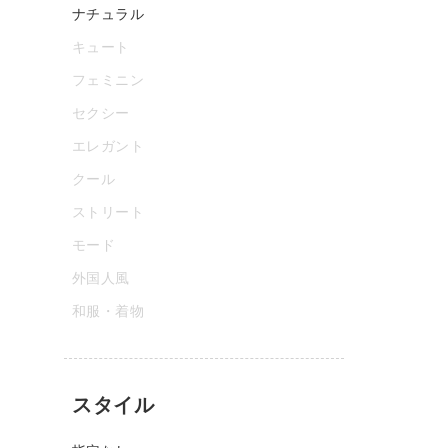
ナチュラル
キュート
フェミニン
セクシー
エレガント
クール
ストリート
モード
外国人風
和服・着物
スタイル