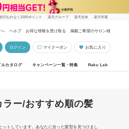
銀行]もれなく1000ポイント
楽天グループ
楽天生命
楽天市場
方へ
ヘルプ
お得な情報を受け取る
掲載ご希望のサロン様
ログイン
マイクーポン
お気に入り
イルカタログ
キャンペーン一覧・特集
Raku Lab
カラー/おすすめ順の髪
件ヒットしています。あなたに合った髪型を見つけまし