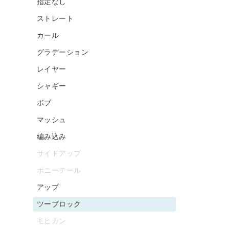
指定なし
ストレート
カール
グラデーション
レイヤー
シャギー
ボブ
マッシュ
編み込み
サイドアップ
ポニーテール
アップ
ツーブロック
モヒカン