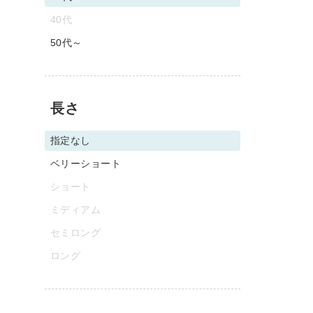
40代
50代～
長さ
指定なし
ベリーショート
ショート
ミディアム
セミロング
ロング