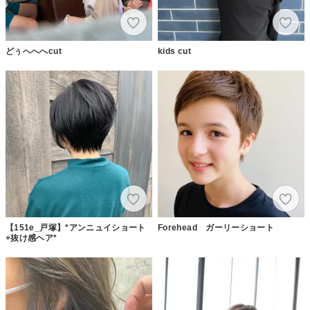
どぅへへへcut
kids cut
【151e_戸塚】*アンニュイショート
Forehead ガーリーショート
+抜け感ヘア*