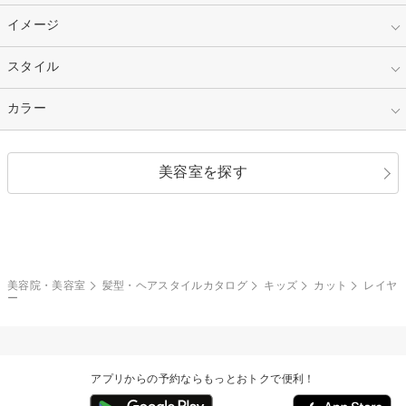
30代
40代
ショート
ミディアム
指定なし
イメージ
カット
50代～
セミロング
ロング
カラー
パーマ
指定なし
スタイル
ナチュラル
縮毛矯正
エクステ
キュート
フェミニン
指定なし
カラー
ストレート
ストレートパーマ
ヘアアレンジ
セクシー
エレガント
カール
グラデーション
指定なし
黒髪
美容室を探す
クール
ストリート
レイヤー
シャギー
ブラウン・ベージュ
イエロー・オレンジ
モード
外国人風
ボブ
マッシュ
レッド・ピンク
アッシュ・ブラウン
和服・着物
編み込み
サイドアップ
グラデーションカラー
美容院・美容室
髪型・ヘアスタイルカタログ
キッズ
カット
レイヤ
ー
ポニーテール
アップ
ツーブロック
モヒカン
アプリからの予約ならもっとおトクで便利！
ウルフ
ボウズ