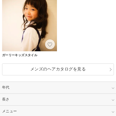
ガーリーキッズスタイル
メンズのヘアカタログを見る
年代
指定なし
長さ
キッズ
10代
20代
指定なし
メニュー
ベリーショート