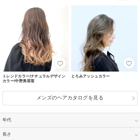
トレンドカラー/ナチュラルデザイン
とろみアッシュカラー
カラー/中野美容室
メンズのヘアカタログを見る
年代
指定なし
長さ
キッズ