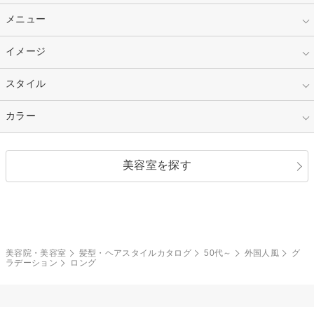
10代
20代
指定なし
メニュー
ベリーショート
30代
40代
ショート
ミディアム
指定なし
イメージ
カット
50代～
セミロング
ロング
カラー
パーマ
指定なし
スタイル
ナチュラル
縮毛矯正
エクステ
キュート
フェミニン
指定なし
カラー
ストレート
ストレートパーマ
ヘアアレンジ
セクシー
エレガント
カール
グラデーション
指定なし
黒髪
美容室を探す
クール
ストリート
レイヤー
シャギー
ブラウン・ベージュ
イエロー・オレンジ
モード
外国人風
ボブ
マッシュ
レッド・ピンク
アッシュ・ブラウン
和服・着物
編み込み
サイドアップ
グラデーションカラー
美容院・美容室
髪型・ヘアスタイルカタログ
50代～
外国人風
グ
ラデーション
ロング
ポニーテール
アップ
ツーブロック
モヒカン