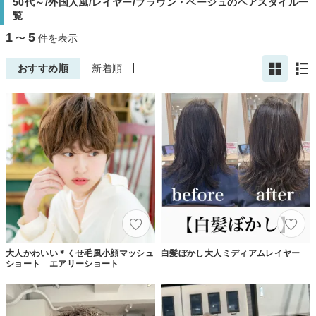
50代～/外国人風/レイヤー/ブラウン・ベージュのヘアスタイル一
覧
1
5
〜
件を表示
おすすめ順
新着順
大人かわいい＊くせ毛風小顔マッシュ
白髪ぼかし大人ミディアムレイヤー
ショート エアリーショート