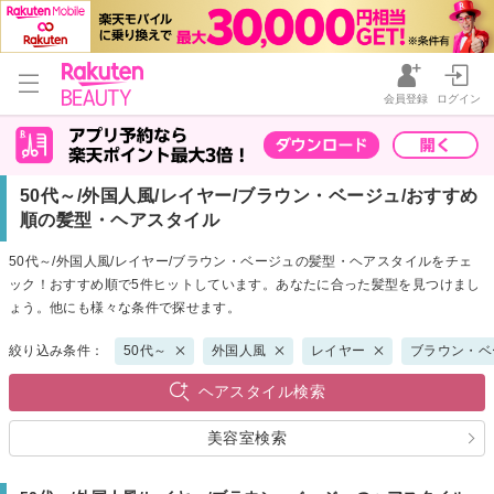
会員登録
ログイン
50代～/外国人風/レイヤー/ブラウン・ベージュ/おすすめ
順の髪型・ヘアスタイル
50代～/外国人風/レイヤー/ブラウン・ベージュの髪型・ヘアスタイルをチェ
ック！おすすめ順で5件ヒットしています。あなたに合った髪型を見つけまし
ょう。他にも様々な条件で探せます。
絞り込み条件：
50代～
外国人風
レイヤー
ブラウン・ベ
ヘアスタイル検索
美容室検索