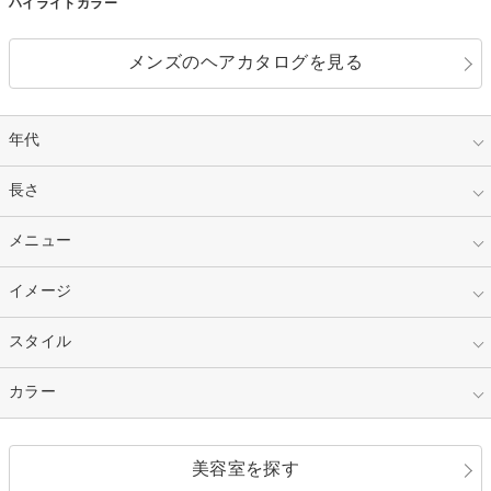
ハイライトカラー
メンズのヘアカタログを見る
年代
指定なし
長さ
キッズ
10代
20代
指定なし
メニュー
ベリーショート
30代
40代
ショート
ミディアム
指定なし
イメージ
カット
50代～
セミロング
ロング
カラー
パーマ
指定なし
スタイル
ナチュラル
縮毛矯正
エクステ
キュート
フェミニン
指定なし
カラー
ストレート
ストレートパーマ
ヘアアレンジ
セクシー
エレガント
カール
グラデーション
指定なし
黒髪
美容室を探す
クール
ストリート
レイヤー
シャギー
ブラウン・ベージュ
イエロー・オレンジ