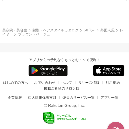
モード
外国人風
ボブ
マッシュ
レッド・ピンク
アッシュ・ブラウン
和服・着物
編み込み
サイドアップ
グラデーションカラー
美容院・美容室
髪型・ヘアスタイルカタログ
50代～
外国人風
レ
イヤー
ブラウン・ベージュ
ポニーテール
アップ
ツーブロック
モヒカン
アプリからの予約ならもっとおトクで便利！
ウルフ
ボウズ
ビジネス
はじめての方へ
お問い合わせ
ヘルプ
リリース情報
利用規約
掲載ご希望のサロン様
企業情報
個人情報保護方針
楽天のサービス一覧
アプリ一覧
© Rakuten Group, Inc.