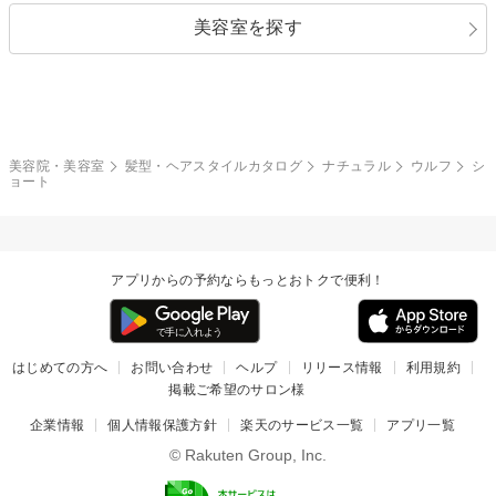
美容室を探す
クール
ストリート
レイヤー
シャギー
ブラウン・ベージュ
イエロー・オレンジ
モード
外国人風
ボブ
マッシュ
レッド・ピンク
アッシュ・ブラウン
和服・着物
編み込み
サイドアップ
グラデーションカラー
美容院・美容室
髪型・ヘアスタイルカタログ
ナチュラル
ウルフ
シ
ョート
ポニーテール
アップ
ツーブロック
モヒカン
アプリからの予約ならもっとおトクで便利！
ウルフ
ボウズ
ビジネス
はじめての方へ
お問い合わせ
ヘルプ
リリース情報
利用規約
掲載ご希望のサロン様
企業情報
個人情報保護方針
楽天のサービス一覧
アプリ一覧
© Rakuten Group, Inc.