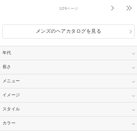
1/29ページ
メンズのヘアカタログを見る
年代
指定なし
長さ
キッズ
10代
20代
指定なし
メニュー
ベリーショート
30代
40代
ショート
ミディアム
指定なし
イメージ
カット
50代～
セミロング
ロング
カラー
パーマ
指定なし
スタイル
ナチュラル
縮毛矯正
エクステ
キュート
フェミニン
指定なし
カラー
ストレート
ストレートパーマ
ヘアアレンジ
セクシー
エレガント
カール
グラデーション
指定なし
黒髪