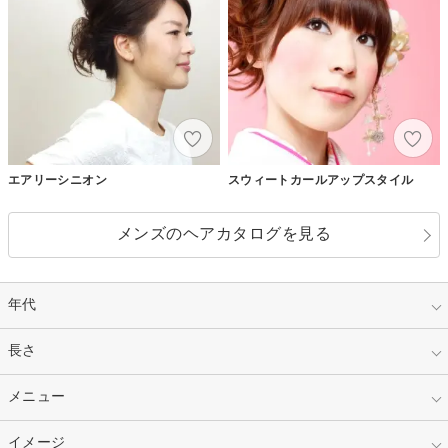
エアリーシニオン
スウィートカールアップスタイル
メンズのヘアカタログを見る
年代
指定なし
長さ
キッズ
10代
20代
指定なし
メニュー
ベリーショート
30代
40代
ショート
ミディアム
指定なし
イメージ
カット