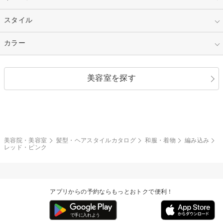
50代～
セミロング
ロング
カラー
パーマ
指定なし
スタイル
ナチュラル
縮毛矯正
エクステ
キュート
フェミニン
指定なし
カラー
ストレート
ストレートパーマ
ヘアアレンジ
セクシー
エレガント
カール
グラデーション
指定なし
黒髪
美容室を探す
クール
ストリート
レイヤー
シャギー
ブラウン・ベージュ
イエロー・オレンジ
モード
外国人風
ボブ
マッシュ
レッド・ピンク
アッシュ・ブラウン
和服・着物
編み込み
サイドアップ
グラデーションカラー
美容院・美容室
髪型・ヘアスタイルカタログ
和服・着物
編み込み
レッド・ピンク
ポニーテール
アップ
ツーブロック
モヒカン
アプリからの予約ならもっとおトクで便利！
ウルフ
ボウズ
ビジネス