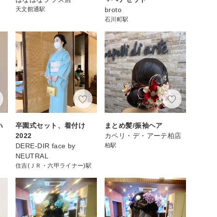
天文館通駅
broto
石川町駅
ハ
卒園式セット、着付け
まとめ髪/振袖ヘア
2022
カペリ・デ・アーテ柏店
DERE-DIR face by
柏駅
NEUTRAL
住吉(ＪＲ・六甲ライナー)駅