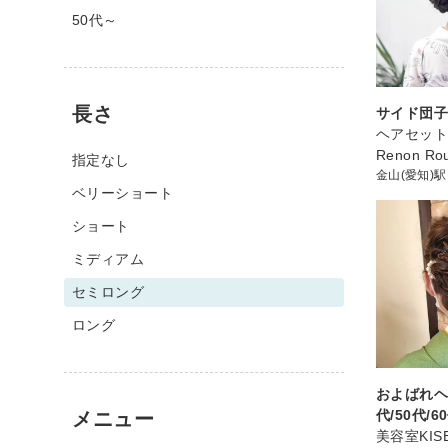
50代～
長さ
サイド団
ヘアセット
Renon Ro
指定なし
金山(愛知)駅
ベリーショート
ショート
ミディアム
セミロング
ロング
およばれヘア
代/50代/6
メニュー
美容室KIS