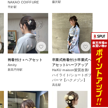
NAKAO COIFFURE
藤沢駅
平針駅
袴着付け＋ヘアセット
卒業式袴着付け/卒業式ヘ
Amity
アセット/ハーフアップ
新高円寺駅
HaKU maison髪質改善/
ハイライト/ショートボブ/
パーマ【ハクメゾン】
高岳駅