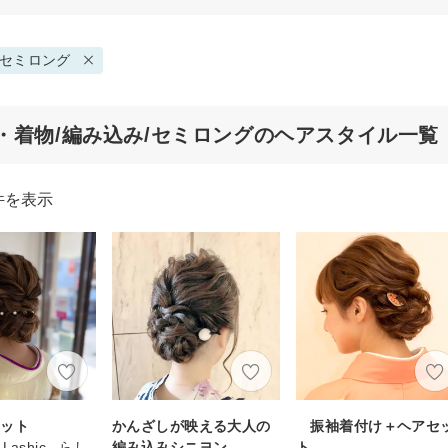
セミロング
・着物/編み込み/セミロングのヘアスタイル一覧
件を表示
セット
かんざしが映える大人の
振袖着付け＋ヘアセ
n Lashic...らし
編み込みシニヨン
ト