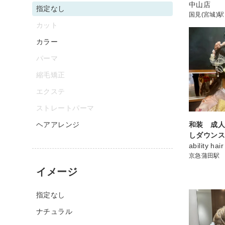
中山店
指定なし
国見(宮城)駅
カット
カラー
パーマ
縮毛矯正
エクステ
ストレートパーマ
ヘアアレンジ
和装 成
しダウン
ability hair
京急蒲田駅
イメージ
指定なし
ナチュラル