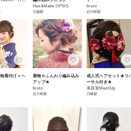
Hair&Make OPSIS
broto
駅
川越駅
石川町駅
振袖着付け＋ヘ
着物☆ふんわり編み込み
成人式ヘアセット★リ
アップ★
ーサル付き★
broto
美容室MashUp
石川町駅
川崎駅