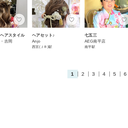
たヘアスタイル
ヘアセット♪
七五三
室・吉岡
Anjo
AEG南平店
西宮(ＪＲ)駅
南平駅
1
2
3
4
5
6