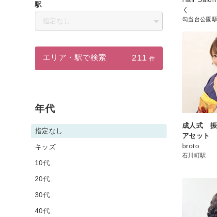
駅
く
勾当台公園
指定なし
211
エリア・駅で検索
件
年代
成人式 
指定なし
アセット
broto
キッズ
石川町駅
10代
20代
30代
40代