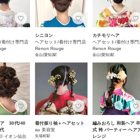
子
シニヨン
カチモリヘア
/着付け専門店
ヘアセット/着付け専門店
ヘアセット/着付け専門
uge
Renon Rouge
Renon Rouge
金山(愛知)駅
金山(愛知)駅
 30代/40
着付振り袖＋ヘアセット
編みおろし 和装ヘア 
0代
au 美容室
式 袴 パーティー ヘア
EI イオン仙台
矢場町駅
レンジ