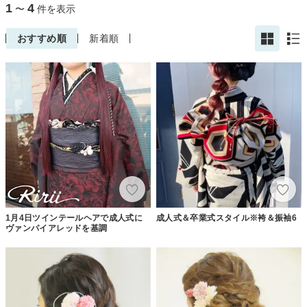
1
4
〜
件を表示
おすすめ順
新着順
1月4日ツインテールヘアで成人式に
成人式＆卒業式スタイル※袴＆振袖6
ヴァンパイアレッドを基調