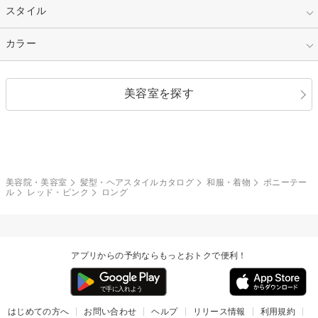
50代～
セミロング
ロング
カラー
パーマ
指定なし
スタイル
ナチュラル
縮毛矯正
エクステ
キュート
フェミニン
指定なし
カラー
ストレート
ストレートパーマ
ヘアアレンジ
セクシー
エレガント
カール
グラデーション
指定なし
黒髪
美容室を探す
クール
ストリート
レイヤー
シャギー
ブラウン・ベージュ
イエロー・オレンジ
モード
外国人風
ボブ
マッシュ
レッド・ピンク
アッシュ・ブラウン
和服・着物
編み込み
サイドアップ
グラデーションカラー
美容院・美容室
髪型・ヘアスタイルカタログ
和服・着物
ポニーテー
ル
レッド・ピンク
ロング
ポニーテール
アップ
ツーブロック
モヒカン
アプリからの予約ならもっとおトクで便利！
ウルフ
ボウズ
ビジネス
はじめての方へ
お問い合わせ
ヘルプ
リリース情報
利用規約