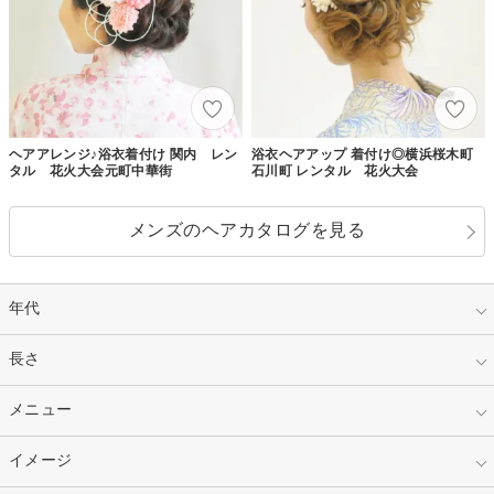
ヘアアレンジ♪浴衣着付け 関内 レン
浴衣ヘアアップ 着付け◎横浜桜木町
タル 花火大会元町中華街
石川町 レンタル 花火大会
メンズのヘアカタログを見る
年代
指定なし
長さ
キッズ
10代
20代
指定なし
メニュー
ベリーショート
30代
40代
ショート
ミディアム
指定なし
イメージ
カット