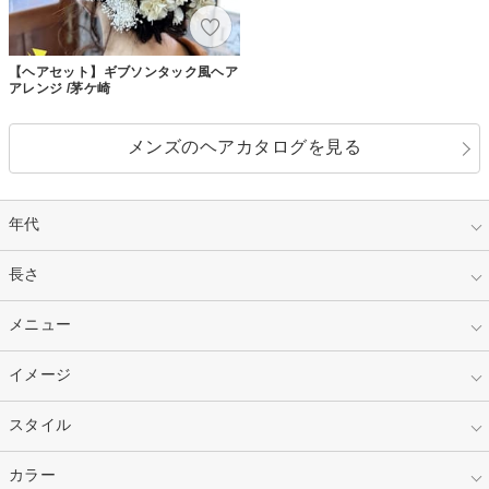
【ヘアセット】ギブソンタック風ヘア
アレンジ /茅ケ崎
メンズのヘアカタログを見る
年代
指定なし
長さ
キッズ
10代
20代
指定なし
メニュー
ベリーショート
30代
40代
ショート
ミディアム
指定なし
イメージ
カット
50代～
セミロング
ロング
カラー
パーマ
指定なし
スタイル
ナチュラル
縮毛矯正
エクステ
キュート
フェミニン
指定なし
カラー
ストレート