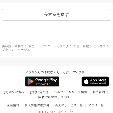
ストレートパーマ
ヘアアレンジ
セクシー
エレガント
カール
グラデーション
指定なし
黒髪
美容室を探す
クール
ストリート
レイヤー
シャギー
ブラウン・ベージュ
イエロー・オレンジ
モード
外国人風
ボブ
マッシュ
レッド・ピンク
アッシュ・ブラウン
和服・着物
編み込み
サイドアップ
グラデーションカラー
美容院・美容室
髪型・ヘアスタイルカタログ
和服・着物
ビジネス
ブラウン・ベージュ
ポニーテール
アップ
ツーブロック
モヒカン
アプリからの予約ならもっとおトクで便利！
ウルフ
ボウズ
ビジネス
はじめての方へ
お問い合わせ
ヘルプ
リリース情報
利用規約
掲載ご希望のサロン様
企業情報
個人情報保護方針
楽天のサービス一覧
アプリ一覧
© Rakuten Group, Inc.