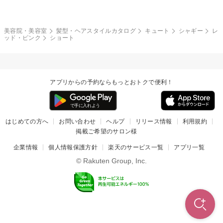
和服・着物
編み込み
サイドアップ
グラデーションカラー
美容院・美容室
髪型・ヘアスタイルカタログ
キュート
シャギー
レ
ッド・ピンク
ショート
ポニーテール
アップ
ツーブロック
モヒカン
アプリからの予約ならもっとおトクで便利！
ウルフ
ボウズ
ビジネス
はじめての方へ
お問い合わせ
ヘルプ
リリース情報
利用規約
掲載ご希望のサロン様
企業情報
個人情報保護方針
楽天のサービス一覧
アプリ一覧
© Rakuten Group, Inc.