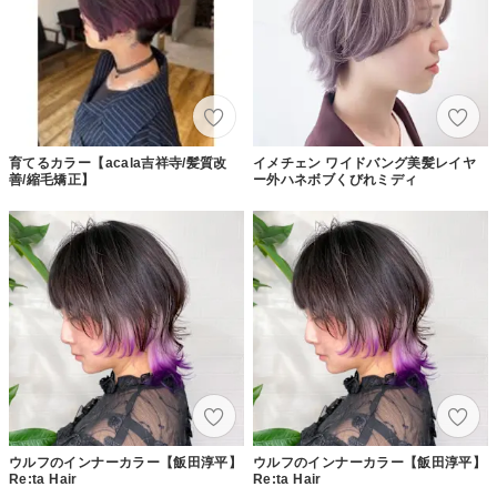
育てるカラー【acala吉祥寺/髪質改
イメチェン ワイドバング美髪レイヤ
善/縮毛矯正】
ー外ハネボブくびれミディ
ウルフのインナーカラー【飯田淳平】
ウルフのインナーカラー【飯田淳平】
Re:ta Hair
Re:ta Hair