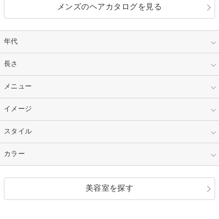
メンズのヘアカタログを見る
年代
指定なし
長さ
キッズ
10代
20代
指定なし
メニュー
ベリーショート
30代
40代
ショート
ミディアム
指定なし
イメージ
カット
50代～
セミロング
ロング
カラー
パーマ
指定なし
スタイル
ナチュラル
縮毛矯正
エクステ
キュート
フェミニン
指定なし
カラー
ストレート
ストレートパーマ
ヘアアレンジ
セクシー
エレガント
カール
グラデーション
指定なし
黒髪
美容室を探す
クール
ストリート
レイヤー
シャギー
ブラウン・ベージュ
イエロー・オレンジ
モード
外国人風
ボブ
マッシュ
レッド・ピンク
アッシュ・ブラウン