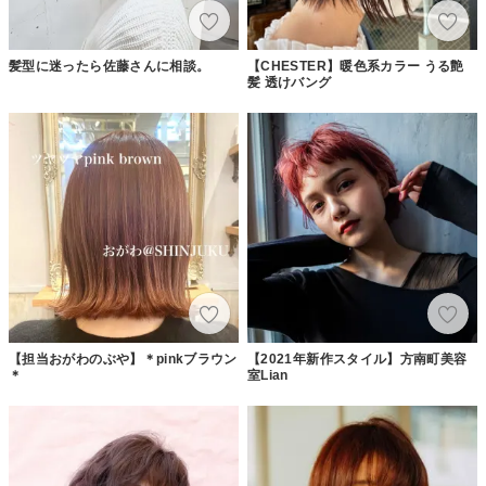
髪型に迷ったら佐藤さんに相談。
【CHESTER】暖色系カラー うる艶
髪 透けバング
【担当おがわのぶや】＊pinkブラウン
【2021年新作スタイル】方南町美容
＊
室Lian