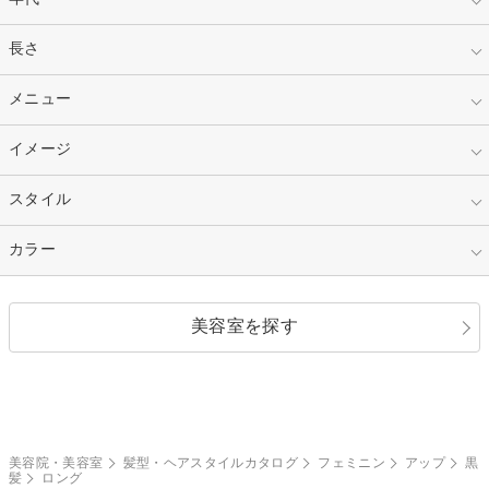
指定なし
長さ
キッズ
10代
20代
指定なし
メニュー
ベリーショート
30代
40代
ショート
ミディアム
指定なし
イメージ
カット
50代～
セミロング
ロング
カラー
パーマ
指定なし
スタイル
ナチュラル
縮毛矯正
エクステ
キュート
フェミニン
指定なし
カラー
ストレート
ストレートパーマ
ヘアアレンジ
セクシー
エレガント
カール
グラデーション
指定なし
黒髪
美容室を探す
クール
ストリート
レイヤー
シャギー
ブラウン・ベージュ
イエロー・オレンジ
モード
外国人風
ボブ
マッシュ
レッド・ピンク
アッシュ・ブラウン
和服・着物
編み込み
サイドアップ
グラデーションカラー
美容院・美容室
髪型・ヘアスタイルカタログ
フェミニン
アップ
黒
髪
ロング
ポニーテール
アップ