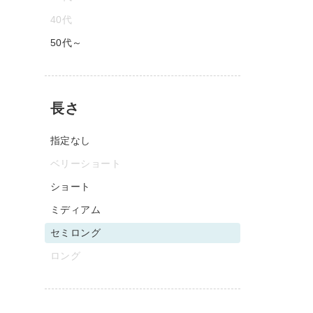
40代
50代～
長さ
指定なし
ベリーショート
ショート
ミディアム
セミロング
ロング