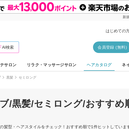
新規
はじめての
AI検索
会員登録 (無料)
テサロン
リラク・マッサージサロン
ヘアカタログ
ネ
ブ
黒髪
セミロング
ブ/黒髪/セミロング/おすす
ングの髪型・ヘアスタイルをチェック！おすすめ順で1件ヒットしてい