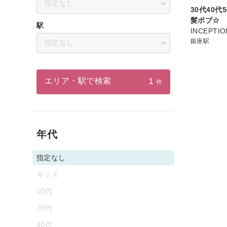
指定なし
30代40代
髪ボブ☆
駅
INCEPTIO
銀座駅
指定なし
1
エリア・駅で検索
件
年代
指定なし
キッズ
10代
20代
30代