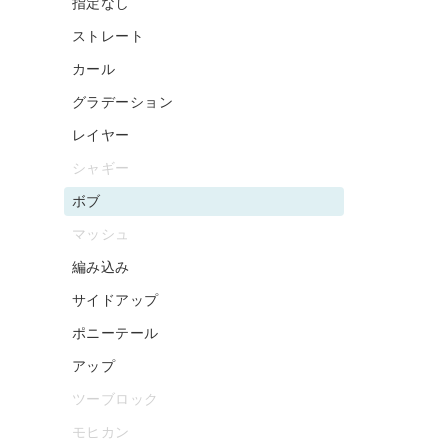
指定なし
ストレート
カール
グラデーション
レイヤー
シャギー
ボブ
マッシュ
編み込み
サイドアップ
ポニーテール
アップ
ツーブロック
モヒカン