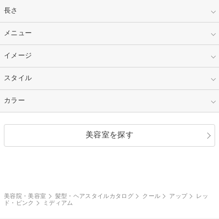
指定なし
長さ
キッズ
10代
20代
指定なし
メニュー
ベリーショート
30代
40代
ショート
ミディアム
指定なし
イメージ
カット
50代～
セミロング
ロング
カラー
パーマ
指定なし
スタイル
ナチュラル
縮毛矯正
エクステ
キュート
フェミニン
指定なし
カラー
ストレート
ストレートパーマ
ヘアアレンジ
セクシー
エレガント
カール
グラデーション
指定なし
黒髪
美容室を探す
クール
ストリート
レイヤー
シャギー
ブラウン・ベージュ
イエロー・オレンジ
モード
外国人風
ボブ
マッシュ
レッド・ピンク
アッシュ・ブラウン
和服・着物
編み込み
サイドアップ
グラデーションカラー
美容院・美容室
髪型・ヘアスタイルカタログ
クール
アップ
レッ
ド・ピンク
ミディアム
ポニーテール
アップ