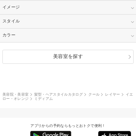
30代
40代
ショート
ミディアム
指定なし
イメージ
カット
50代～
セミロング
ロング
カラー
パーマ
指定なし
スタイル
ナチュラル
縮毛矯正
エクステ
キュート
フェミニン
指定なし
カラー
ストレート
ストレートパーマ
ヘアアレンジ
セクシー
エレガント
カール
グラデーション
指定なし
黒髪
美容室を探す
クール
ストリート
レイヤー
シャギー
ブラウン・ベージュ
イエロー・オレンジ
モード
外国人風
ボブ
マッシュ
レッド・ピンク
アッシュ・ブラウン
和服・着物
編み込み
サイドアップ
グラデーションカラー
美容院・美容室
髪型・ヘアスタイルカタログ
クール
レイヤー
イエ
ロー・オレンジ
ミディアム
ポニーテール
アップ
ツーブロック
モヒカン
アプリからの予約ならもっとおトクで便利！
ウルフ
ボウズ