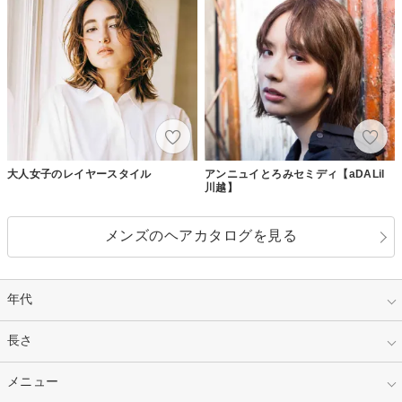
大人女子のレイヤースタイル
アンニュイとろみセミディ【aDALil
川越】
メンズのヘアカタログを見る
年代
指定なし
長さ
キッズ
10代
20代
指定なし
メニュー
ベリーショート