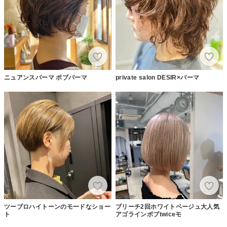
ニュアンスパーマ ボブパーマ
private salon DESIR×パーマ
ツーブロハイトーンのモードなショー
ブリーチ2回ホワイトベージュ大人気
ト
アゴラインボブtwiceモ