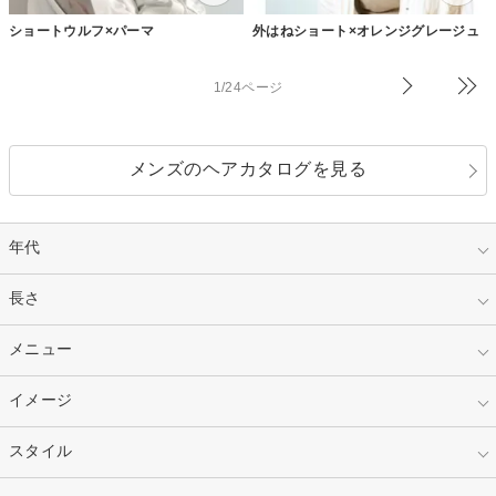
ショートウルフ×パーマ
外はねショート×オレンジグレージュ
1/24ページ
メンズのヘアカタログを見る
年代
指定なし
長さ
キッズ
10代
20代
指定なし
メニュー
ベリーショート
30代
40代
ショート
ミディアム
指定なし
イメージ
カット
50代～
セミロング
ロング
カラー
パーマ
指定なし
スタイル
ナチュラル
縮毛矯正
エクステ