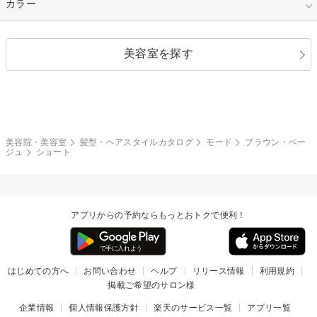
キュート
フェミニン
指定なし
カラー
ストレート
ストレートパーマ
ヘアアレンジ
セクシー
エレガント
カール
グラデーション
指定なし
黒髪
美容室を探す
クール
ストリート
レイヤー
シャギー
ブラウン・ベージュ
イエロー・オレンジ
モード
外国人風
ボブ
マッシュ
レッド・ピンク
アッシュ・ブラウン
和服・着物
編み込み
サイドアップ
グラデーションカラー
美容院・美容室
髪型・ヘアスタイルカタログ
モード
ブラウン・ベー
ジュ
ショート
ポニーテール
アップ
ツーブロック
モヒカン
アプリからの予約ならもっとおトクで便利！
ウルフ
ボウズ
ビジネス
はじめての方へ
お問い合わせ
ヘルプ
リリース情報
利用規約
掲載ご希望のサロン様
企業情報
個人情報保護方針
楽天のサービス一覧
アプリ一覧