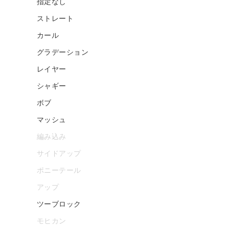
指定なし
ストレート
カール
グラデーション
レイヤー
シャギー
ボブ
マッシュ
編み込み
サイドアップ
ポニーテール
アップ
ツーブロック
モヒカン