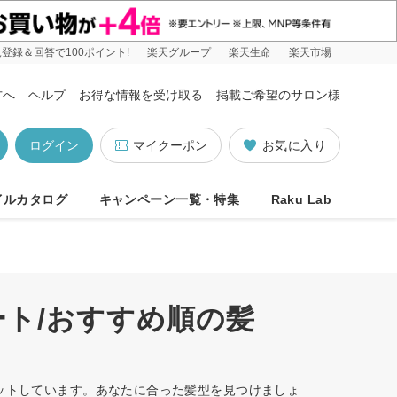
登録＆回答で100ポイント!
楽天グループ
楽天生命
楽天市場
方へ
ヘルプ
お得な情報を受け取る
掲載ご希望のサロン様
ログイン
マイクーポン
お気に入り
イルカタログ
キャンペーン一覧・特集
Raku Lab
ート/おすすめ順の髪
ヒットしています。あなたに合った髪型を見つけましょ