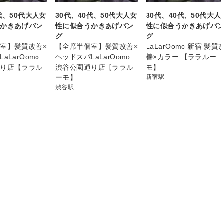
代、50代大人女
30代、40代、50代大人女
30代、40代、50代大
うかきあげバン
性に似合うかきあげバン
性に似合うかきあげバ
グ
グ
室】髪質改善×
【全席半個室】髪質改善×
LaLarOomo 新宿 髪質
aLarOomo
ヘッドスパLaLarOomo
善×カラー 【ララルー
通り店【ララル
渋谷公園通り店【ララル
モ】
ーモ】
新宿駅
渋谷駅