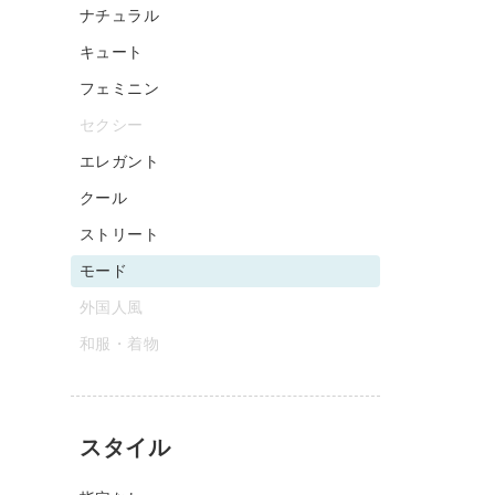
ナチュラル
キュート
フェミニン
セクシー
エレガント
クール
ストリート
モード
外国人風
和服・着物
スタイル