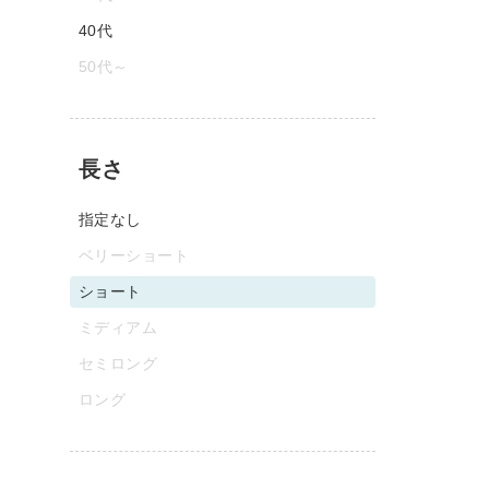
40代
50代～
長さ
指定なし
ベリーショート
ショート
ミディアム
セミロング
ロング