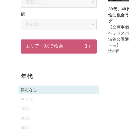
指定なし
30代、40
駅
性に似合
グ
指定なし
【全席半個
ヘッドスパL
渋谷公園
ーモ】
3
エリア・駅で検索
件
渋谷駅
年代
指定なし
キッズ
10代
20代
30代