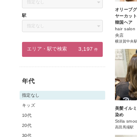
指定なし
オリーブグ
駅
ヤーカット
韓国ヘア
指定なし
hair sal
央店
横須賀中央
3,197
エリア・駅で検索
件
年代
指定なし
キッズ
美髪イルミ
染め
10代
Stilla smo
20代
高田馬場駅
30代