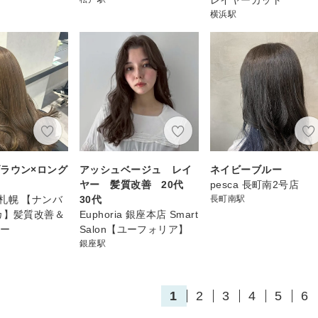
横浜駅
ラウン×ロング
アッシュベージュ レイ
ネイビーブルー
ヤー 髪質改善 20代
pesca 長町南2号店
ca 札幌 【ナンバ
30代
長町南駅
カ】髪質改善＆
Euphoria 銀座本店 Smart
ラー
Salon【ユーフォリア】
銀座駅
1
2
3
4
5
6