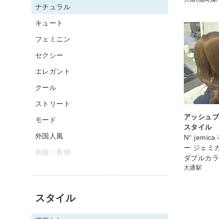
ナチュラル
キュート
フェミニン
セクシー
エレガント
クール
ストリート
アッシュブ
モード
スタイル
外国人風
N° jemi
ー ジェミ
和服・着物
ダブルカ
大通駅
スタイル