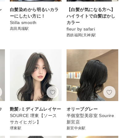
レ
白髪染めから明るいカラ
【白髪が気になる方へ】
ーにしたい方に！
ハイライトで白髪ぼかし
Stilla smooth
カラー
高田馬場駅
fleur by safari
西鉄福岡(天神)駅
ウ
艶髪♪ミディアムレイヤー
オリーブグレー
SOURCE 堺東【ソース
半個室型美容室 Sourire
サカイヒガシ】
新宮店
堺東駅
新宮中央駅