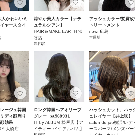
代大人かわいいミ
涼やか美人カラー【ナチ
アッシュカラー/髪質改
レイヤースタイ
ュラルシアン】
トリートメント
HAIR＆MAKE EARTH 渋
newi 広島
筋
谷店
本通駅
渋谷駅
グレージュ韓国
ロング韓国ヘアオリーブ
ハッシュカット、ハッ
セミディ顔周り
グレー_ba568931
ュレイヤー【井上咲】
小顔効果
IT by ALBUM 松戸店【ア
salon de joe横浜/レデ
RRY 大橋店
イティー バイ アルバム】
ースパーマ/メンズパー
松戸駅
レイヤーカット