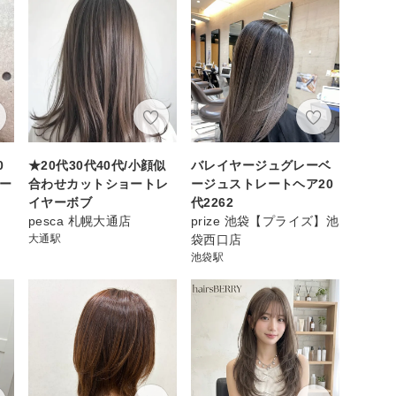
0
★20代30代40代/小顔似
バレイヤージュグレーベ
ヤー
合わせカットショートレ
ージュストレートヘア20
イヤーボブ
代2262
pesca 札幌大通店
prize 池袋【プライズ】池
大通駅
袋西口店
池袋駅