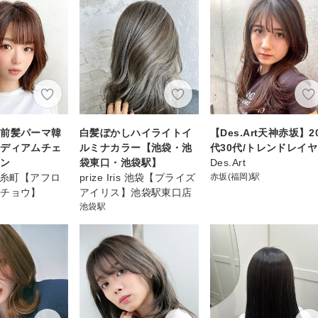
フ前髪パーマ韓
白髪ぼかしハイライトイ
【Des.Art天神赤坂】2
ミディアムチェ
ルミナカラー【池袋・池
代30代/トレンドレイ
ウン
袋東口・池袋駅】
Des.Art
T錦糸町【アフロ
prize Iris 池袋【プライズ
赤坂(福岡)駅
シチョウ】
アイリス】池袋駅東口店
池袋駅