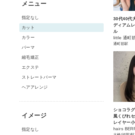
メニュー
指定なし
30代40
ディアム
カット
ル
カラー
little 通町
通町筋駅
パーマ
縮毛矯正
エクステ
ストレートパーマ
ヘアアレンジ
ショコラ
イメージ
風くびれ
レイヤー
hairs BE
指定なし
大橋(福岡)駅