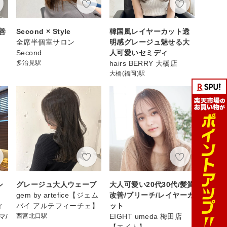
善
Second × Style
韓国風レイヤーカット透
全席半個室サロン
明感グレージュ魅せる大
Second
人可愛いセミディ
多治見駅
hairs BERRY 大橋店
大橋(福岡)駅
シ
グレージュ大人ウェーブ
大人可愛い20代30代/髪質
gem by artefice【ジェム
改善/ブリーチ/レイヤーカ
ィ
バイ アルテフィーチェ】
ット
マ/
西宮北口駅
EIGHT umeda 梅田店
【エイト】