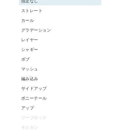
指定なし
ストレート
カール
グラデーション
レイヤー
シャギー
ボブ
マッシュ
編み込み
サイドアップ
ポニーテール
アップ
ツーブロック
モヒカン