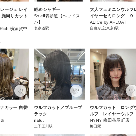
レージュ レイ
軽めシャギー
大人フェミニンウルフ
 顔周りカット
Soleil表参道【ヘッドス
イヤーセミロング ９
パ】
ALICe by AFLOAT
on Rich 横須賀中
表参道駅
自由が丘(東京)駅
駅
ナカラー 白髪
ウルフカット／ブルーブ
ウルフカット ロング
ラック
ルフ レイヤーウルフ
oth
nalu.
NYNY 梅田茶屋町店
二子玉川駅
梅田駅