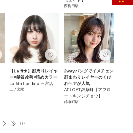
西梅田駅
【La fith】顔周りレイヤ
2wayバングでイメチェン
ー×髪質改善×暗めカラー
顔まわりレイヤーのくび
La fith hair lino 三宮店
れヘアが人気
三ノ宮駅
AFLOAT錦糸町【アフロ
ートキンシチョウ】
錦糸町駅
107