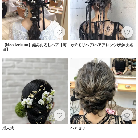
【Neolivekuta】編みおろしヘア【町
カチモリヘア/ヘアアレンジ/天神大名
田】
成人式
ヘアセット