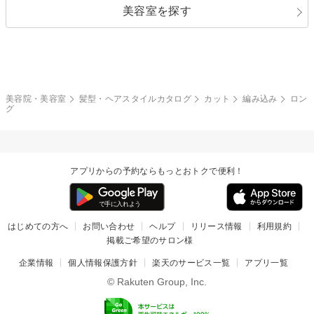
美容室を探す
クール
ストリート
レイヤー
シャギー
ブラウン・ベージュ
イエロー・オレンジ
モード
外国人風
ボブ
マッシュ
レッド・ピンク
アッシュ・ブラウン
和服・着物
編み込み
サイドアップ
グラデーションカラー
美容院・美容室
髪型・ヘアスタイルカタログ
カット
編み込み
ロン
グ
ポニーテール
アップ
ツーブロック
モヒカン
アプリからの予約ならもっとおトクで便利！
ウルフ
ボウズ
ビジネス
はじめての方へ
お問い合わせ
ヘルプ
リリース情報
利用規約
掲載ご希望のサロン様
企業情報
個人情報保護方針
楽天のサービス一覧
アプリ一覧
© Rakuten Group, Inc.