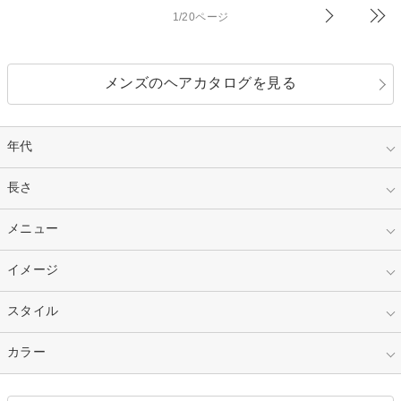
1/20ページ
メンズのヘアカタログを見る
年代
指定なし
長さ
キッズ
10代
20代
指定なし
メニュー
ベリーショート
30代
40代
ショート
ミディアム
指定なし
イメージ
カット
50代～
セミロング
ロング
カラー
パーマ
指定なし
スタイル
ナチュラル
縮毛矯正
エクステ
キュート
フェミニン
指定なし
カラー
ストレート
ストレートパーマ
ヘアアレンジ
セクシー
エレガント
カール
グラデーション
指定なし
黒髪