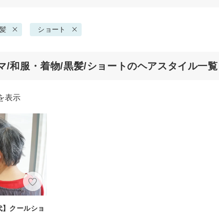
髪
ショート
マ/和服・着物/黒髪/ショートのヘアスタイル一覧
を表示
0代】クールショ