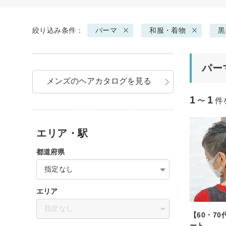
絞り込み条件：
パーマ
和服・着物
黒
パー
メンズのヘアカタログを見る
1
1
〜
件
エリア・駅
都道府県
指定なし
エリア
指定なし
【60・7
ート