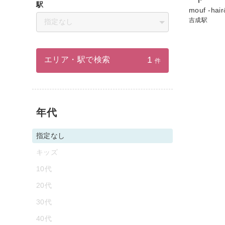
駅
mouf -hair
吉成駅
指定なし
1
エリア・駅で検索
件
年代
指定なし
キッズ
10代
20代
30代
40代