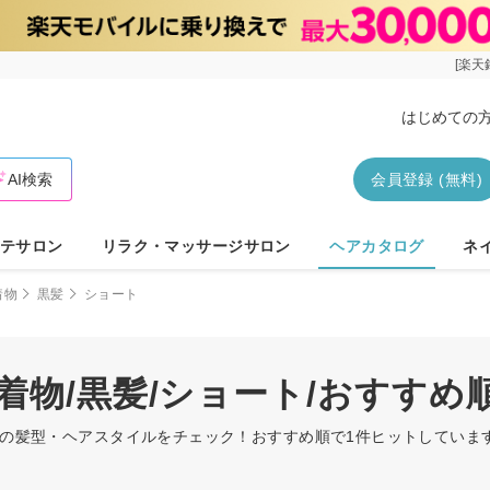
[楽天
はじめての
AI検索
会員登録 (無料)
テサロン
リラク・マッサージサロン
ヘアカタログ
ネ
着物
黒髪
ショート
着物/黒髪/ショート/おすす
ートの髪型・ヘアスタイルをチェック！おすすめ順で1件ヒットしてい