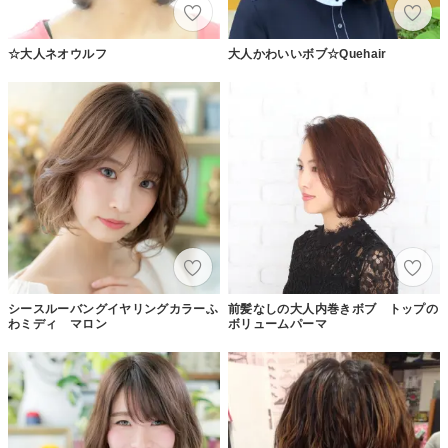
☆大人ネオウルフ
大人かわいいボブ☆Quehair
シースルーバングイヤリングカラーふ
前髪なしの大人内巻きボブ トップの
わミディ マロン
ボリュームパーマ