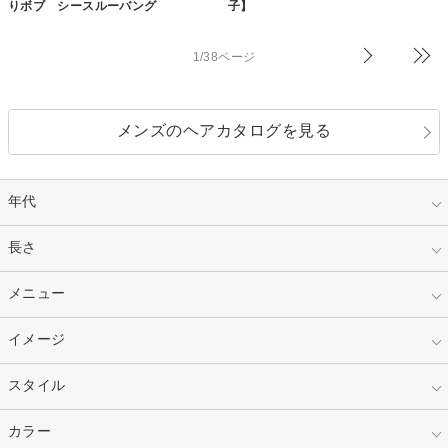
りボブ シースルーバング
子】
1/38ページ
メンズのヘアカタログを見る
年代
指定なし
長さ
キッズ
10代
20代
指定なし
メニュー
ベリーショート
30代
40代
ショート
ミディアム
指定なし
イメージ
カット
50代～
セミロング
ロング
カラー
パーマ
指定なし
スタイル
ナチュラル
縮毛矯正
エクステ
キュート
フェミニン
指定なし
カラー
ストレート