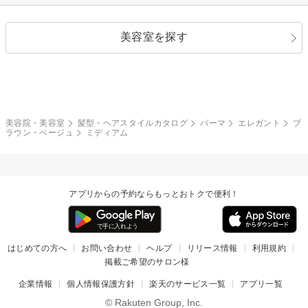
ストレートパーマ
ヘアアレンジ
セクシー
エレガント
カール
グラデーション
指定なし
黒髪
美容室を探す
クール
ストリート
レイヤー
シャギー
ブラウン・ベージュ
イエロー・オレンジ
モード
外国人風
ボブ
マッシュ
レッド・ピンク
アッシュ・ブラウン
和服・着物
編み込み
サイドアップ
グラデーションカラー
美容院・美容室
髪型・ヘアスタイルカタログ
パーマ
エレガント
ブ
ラウン・ベージュ
ミディアム
ポニーテール
アップ
ツーブロック
モヒカン
アプリからの予約ならもっとおトクで便利！
ウルフ
ボウズ
ビジネス
はじめての方へ
お問い合わせ
ヘルプ
リリース情報
利用規約
掲載ご希望のサロン様
企業情報
個人情報保護方針
楽天のサービス一覧
アプリ一覧
© Rakuten Group, Inc.