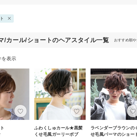
ト
マ/カール/ショートのヘアスタイル一覧
おすすめ順や
件を表示
ート
ふわくしゅカール★黒髪
ラベンダーブラウンの
倉
くせ毛風ガーリーボブ
せ毛風パーマのショー