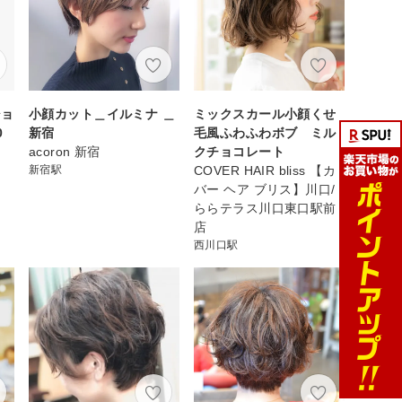
ショ
小顔カット＿イルミナ ＿
ミックスカール小顔くせ
0
新宿
毛風ふわふわボブ ミル
acoron 新宿
クチョコレート
新宿駅
COVER HAIR bliss 【カ
バー ヘア ブリス】川口/
ららテラス川口東口駅前
店
西川口駅