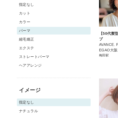
指定なし
カット
カラー
パーマ
【50代髪
ブ
縮毛矯正
AVANCE. 
エクステ
EGAO大
梅田駅
ストレートパーマ
ヘアアレンジ
イメージ
指定なし
ナチュラル