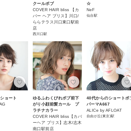
クールボブ
☆
COVER HAIR bliss 【カ
NeF
バー ヘア ブリス】川口/
仙台駅
ららテラス川口東口駅前
店
西川口駅
スショート
ゆるふわくびれボブ前下
40代からのショートボ
AG
がり小顔前髪カール プ
パーマA667
ラチナカラー
ALICe by AFLOAT
COVER HAIR bliss【カバ
自由が丘(東京)駅
ーヘア ブリス】志木/志木
南口駅前店