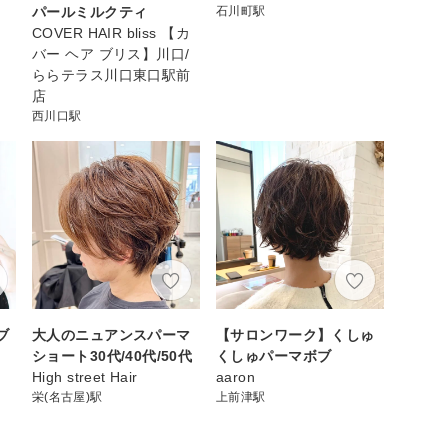
パールミルクティ
石川町駅
COVER HAIR bliss 【カ
バー ヘア ブリス】川口/
ららテラス川口東口駅前
店
西川口駅
ブ
大人のニュアンスパーマ
【サロンワーク】くしゅ
ショート30代/40代/50代
くしゅパーマボブ
High street Hair
aaron
栄(名古屋)駅
上前津駅