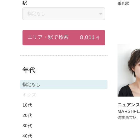
駅
鎌倉駅
指定なし
8,011
エリア・駅で検索
件
年代
指定なし
キッズ
ニュアン
10代
MARSHFL
20代
備前西市駅
30代
40代