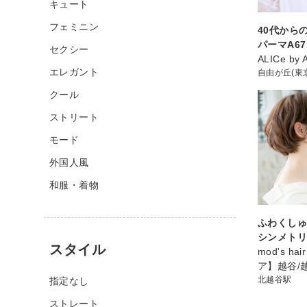
キュート
フェミニン
40代から
パーマA67
セクシー
ALICe by
エレガント
自由が丘(東
クール
ストリート
モード
外国人風
和服・着物
ふわくし
シンメト
スタイル
mod's h
ア】越谷/
北越谷駅
指定なし
ストレート