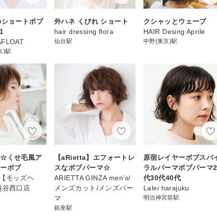
のショートボブ
外ハネ くびれ ショート
クシャッとウェーブ
1
hair dressing flora
HAIR Desing Aprile
 AFLOAT
仙台駅
中野(東京)駅
京)駅
ゅ☆くせ毛風ア
【aRietta】エフォートレ
原宿レイヤーボブスパ
リーボブ
スなボブパーマ☆
ラルパーマボブパーマ2
air【モッズヘ
ARIETTA GINZA men’s/
代30代40代
越谷西口店
メンズカット/メンズパー
Lalei harajuku
マ
明治神宮前駅
銀座駅