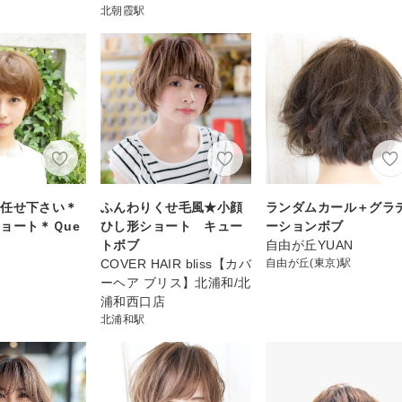
北朝霞駅
お任せ下さい＊
ふんわりくせ毛風★小顔
ランダムカール＋グラ
ョート＊Ｑue
ひし形ショート キュー
ーションボブ
トボブ
自由が丘YUAN
COVER HAIR bliss【カバ
自由が丘(東京)駅
ーヘア ブリス】北浦和/北
浦和西口店
北浦和駅