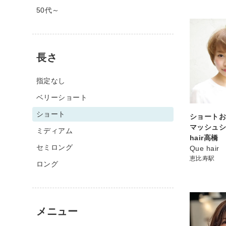
50代～
長さ
指定なし
ベリーショート
ショート
ショート
マッシュシ
ミディアム
hair高橋
セミロング
Que hair
恵比寿駅
ロング
メニュー