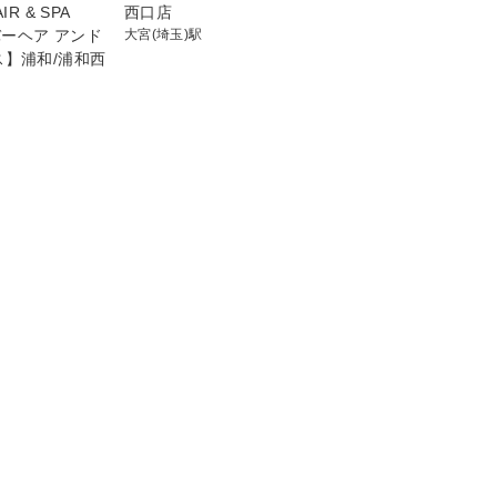
IR & SPA
西口店
カバーヘア アンド
大宮(埼玉)駅
ス】浦和/浦和西