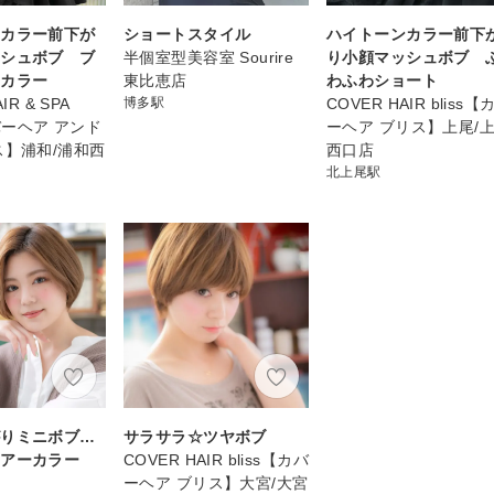
ンカラー前下が
ショートスタイル
ハイトーンカラー前下
ッシュボブ ブ
半個室型美容室 Sourire
り小顔マッシュボブ 
ンカラー
東比恵店
わふわショート
IR & SPA
博多駅
COVER HAIR bliss【
カバーヘア アンド
ーヘア ブリス】上尾/
ス】浦和/浦和西
西口店
北上尾駅
がりミニボブ…
サラサラ☆ツヤボブ
シアーカラー
COVER HAIR bliss【カバ
ア
ーヘア ブリス】大宮/大宮