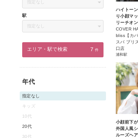
指定なし
ハイトー
駅
り小顔マ
リーチオ
指定なし
COVER HA
bliss【
スパ ブリ
口店
7
エリア・駅で検索
件
浦和駅
年代
指定なし
キッズ
10代
小顔前下
20代
外国人風
ルーズヘ
30代