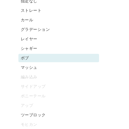
指定なし
ストレート
カール
グラデーション
レイヤー
シャギー
ボブ
マッシュ
編み込み
サイドアップ
ポニーテール
アップ
ツーブロック
モヒカン