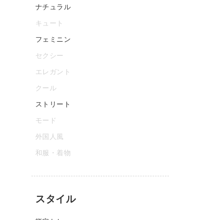
ナチュラル
キュート
フェミニン
セクシー
エレガント
クール
ストリート
モード
外国人風
和服・着物
スタイル