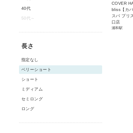
COVER HA
40代
bliss【
スパ ブリ
50代～
口店
浦和駅
長さ
指定なし
ベリーショート
ショート
ミディアム
セミロング
ロング