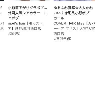
が
小顔前下がりグラボブ…
ゆるふわ質感☆大人かわ
ふ
外国人風シアカラー ミ
いいくせ毛風小顔ボブ
ニボブ
カール
カバ
mod's hair【モッズヘ
COVER HAIR bliss【カバ
上尾
ア】越谷/越谷西口店
ーヘア ブリス】大宮/大宮
北越谷駅
西口店
大宮(埼玉)駅