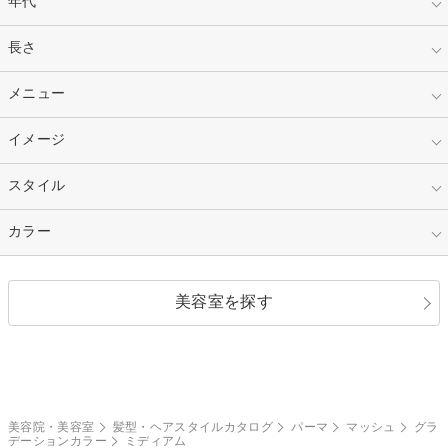
年代
指定なし
長さ
キッズ
10代
20代
指定なし
メニュー
ベリーショート
30代
40代
ショート
ミディアム
指定なし
イメージ
カット
50代～
セミロング
ロング
カラー
パーマ
指定なし
スタイル
ナチュラル
縮毛矯正
エクステ
キュート
フェミニン
指定なし
カラー
ストレート
ストレートパーマ
ヘアアレンジ
セクシー
エレガント
カール
グラデーション
指定なし
黒髪
美容室を探す
クール
ストリート
レイヤー
シャギー
ブラウン・ベージュ
イエロー・オレンジ
モード
外国人風
ボブ
マッシュ
レッド・ピンク
アッシュ・ブラウン
和服・着物
編み込み
サイドアップ
グラデーションカラー
美容院・美容室
髪型・ヘアスタイルカタログ
パーマ
マッシュ
グラ
デーションカラー
ミディアム
ポニーテール
アップ