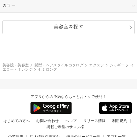
縮毛矯正
エクステ
キュート
フェミニン
指定なし
カラー
ストレート
ストレートパーマ
ヘアアレンジ
セクシー
エレガント
カール
グラデーション
指定なし
黒髪
美容室を探す
クール
ストリート
レイヤー
シャギー
ブラウン・ベージュ
イエロー・オレンジ
モード
外国人風
ボブ
マッシュ
レッド・ピンク
アッシュ・ブラウン
和服・着物
編み込み
サイドアップ
グラデーションカラー
美容院・美容室
髪型・ヘアスタイルカタログ
エクステ
シャギー
イ
エロー・オレンジ
セミロング
ポニーテール
アップ
ツーブロック
モヒカン
アプリからの予約ならもっとおトクで便利！
ウルフ
ボウズ
ビジネス
はじめての方へ
お問い合わせ
ヘルプ
リリース情報
利用規約
掲載ご希望のサロン様
企業情報
個人情報保護方針
楽天のサービス一覧
アプリ一覧