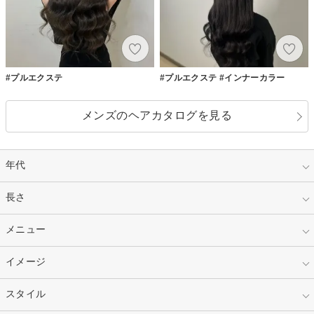
#プルエクステ
#プルエクステ #インナーカラー
メンズのヘアカタログを見る
年代
指定なし
長さ
キッズ
10代
20代
指定なし
メニュー
ベリーショート
30代
40代
ショート
ミディアム
指定なし
イメージ
カット
50代～
セミロング
ロング
カラー
パーマ
指定なし
スタイル
ナチュラル