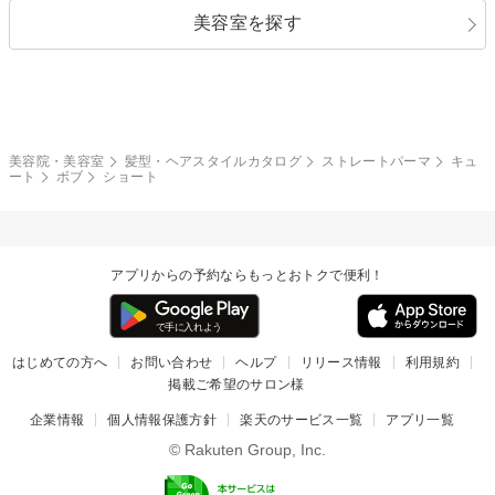
美容室を探す
クール
ストリート
レイヤー
シャギー
ブラウン・ベージュ
イエロー・オレンジ
モード
外国人風
ボブ
マッシュ
レッド・ピンク
アッシュ・ブラウン
和服・着物
編み込み
サイドアップ
グラデーションカラー
美容院・美容室
髪型・ヘアスタイルカタログ
ストレートパーマ
キュ
ート
ボブ
ショート
ポニーテール
アップ
ツーブロック
モヒカン
アプリからの予約ならもっとおトクで便利！
ウルフ
ボウズ
ビジネス
はじめての方へ
お問い合わせ
ヘルプ
リリース情報
利用規約
掲載ご希望のサロン様
企業情報
個人情報保護方針
楽天のサービス一覧
アプリ一覧
© Rakuten Group, Inc.