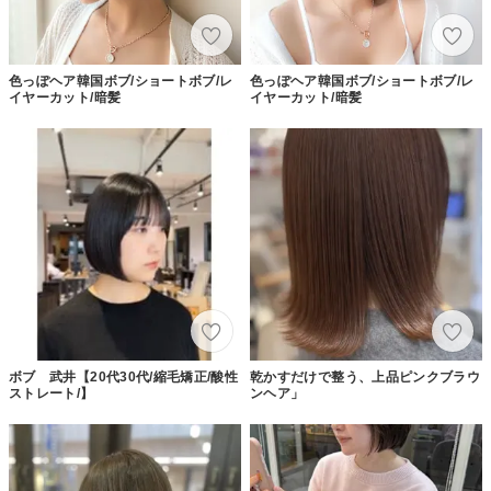
色っぽヘア韓国ボブ/ショートボブ/レ
色っぽヘア韓国ボブ/ショートボブ/レ
イヤーカット/暗髪
イヤーカット/暗髪
ボブ 武井【20代30代/縮毛矯正/酸性
乾かすだけで整う、上品ピンクブラウ
ストレート/】
ンヘア」