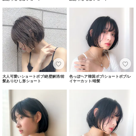
大人可愛いショートボブ/絶壁解消/前
色っぽヘア韓国ボブ/ショートボブ/レ
髪あり/ひし形ショート
イヤーカット/暗髪