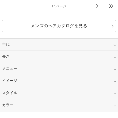
1/5ページ
メンズのヘアカタログを見る
年代
指定なし
長さ
キッズ
10代
20代
指定なし
メニュー
ベリーショート
30代
40代
ショート
ミディアム
指定なし
イメージ
カット
50代～
セミロング
ロング
カラー
パーマ
指定なし
スタイル
ナチュラル
縮毛矯正
エクステ
キュート
フェミニン
指定なし
カラー
ストレート
ストレートパーマ
ヘアアレンジ
セクシー
エレガント
カール
グラデーション
指定なし
黒髪